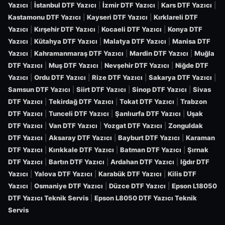
Yazıcı
|
İstanbul DTF Yazıcı
|
İzmir DTF Yazıcı
|
Kars DTF Yazıcı
|
Kastamonu DTF Yazıcı
|
Kayseri DTF Yazıcı
|
Kırklareli DTF
Yazıcı
|
Kırşehir DTF Yazıcı
|
Kocaeli DTF Yazıcı
|
Konya DTF
Yazıcı
|
Kütahya DTF Yazıcı
|
Malatya DTF Yazıcı
|
Manisa DTF
Yazıcı
|
Kahramanmaraş DTF Yazıcı
|
Mardin DTF Yazıcı
|
Muğla
DTF Yazıcı
|
Muş DTF Yazıcı
|
Nevşehir DTF Yazıcı
|
Niğde DTF
Yazıcı
|
Ordu DTF Yazıcı
|
Rize DTF Yazıcı
|
Sakarya DTF Yazıcı
|
Samsun DTF Yazıcı
|
Siirt DTF Yazıcı
|
Sinop DTF Yazıcı
|
Sivas
DTF Yazıcı
|
Tekirdağ DTF Yazıcı
|
Tokat DTF Yazıcı
|
Trabzon
DTF Yazıcı
|
Tunceli DTF Yazıcı
|
Şanlıurfa DTF Yazıcı
|
Uşak
DTF Yazıcı
|
Van DTF Yazıcı
|
Yozgat DTF Yazıcı
|
Zonguldak
DTF Yazıcı
|
Aksaray DTF Yazıcı
|
Bayburt DTF Yazıcı
|
Karaman
DTF Yazıcı
|
Kırıkkale DTF Yazıcı
|
Batman DTF Yazıcı
|
Şırnak
DTF Yazıcı
|
Bartın DTF Yazıcı
|
Ardahan DTF Yazıcı
|
Iğdır DTF
Yazıcı
|
Yalova DTF Yazıcı
|
Karabük DTF Yazıcı
|
Kilis DTF
Yazıcı
|
Osmaniye DTF Yazıcı
|
Düzce DTF Yazıcı
|
Epson L18050
DTF Yazıcı Teknik Servis
|
Epson L8050 DTF Yazıcı Teknik
Servis