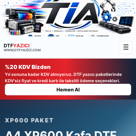
DTF
YAZICI
☰
WWW.DTFYAZICI.COM
%20 KDV Bizden
Yıl sonuna kadar KDV almıyoruz. DTF yazıcı paketlerinde
KDV'siz fiyat ve kredi kartı ile taksitli ödeme seçenekleri.
Hemen Al
XP600 PAKET
A4 XP600 Kafa DTF