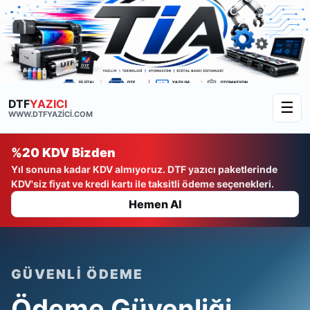
DTF
YAZICI
☰
WWW.DTFYAZICI.COM
%20 KDV Bizden
Yıl sonuna kadar KDV almıyoruz. DTF yazıcı paketlerinde
KDV'siz fiyat ve kredi kartı ile taksitli ödeme seçenekleri.
Hemen Al
GÜVENLI ÖDEME
Ödeme Güvenliği