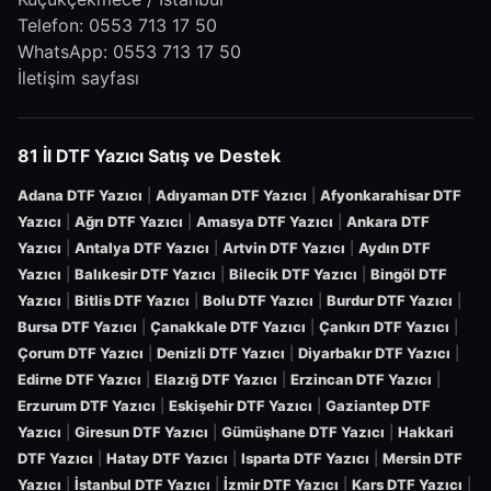
Telefon:
0553 713 17 50
WhatsApp:
0553 713 17 50
İletişim sayfası
81 İl DTF Yazıcı Satış ve Destek
Adana DTF Yazıcı
|
Adıyaman DTF Yazıcı
|
Afyonkarahisar DTF
Yazıcı
|
Ağrı DTF Yazıcı
|
Amasya DTF Yazıcı
|
Ankara DTF
Yazıcı
|
Antalya DTF Yazıcı
|
Artvin DTF Yazıcı
|
Aydın DTF
Yazıcı
|
Balıkesir DTF Yazıcı
|
Bilecik DTF Yazıcı
|
Bingöl DTF
Yazıcı
|
Bitlis DTF Yazıcı
|
Bolu DTF Yazıcı
|
Burdur DTF Yazıcı
|
Bursa DTF Yazıcı
|
Çanakkale DTF Yazıcı
|
Çankırı DTF Yazıcı
|
Çorum DTF Yazıcı
|
Denizli DTF Yazıcı
|
Diyarbakır DTF Yazıcı
|
Edirne DTF Yazıcı
|
Elazığ DTF Yazıcı
|
Erzincan DTF Yazıcı
|
Erzurum DTF Yazıcı
|
Eskişehir DTF Yazıcı
|
Gaziantep DTF
Yazıcı
|
Giresun DTF Yazıcı
|
Gümüşhane DTF Yazıcı
|
Hakkari
DTF Yazıcı
|
Hatay DTF Yazıcı
|
Isparta DTF Yazıcı
|
Mersin DTF
Yazıcı
|
İstanbul DTF Yazıcı
|
İzmir DTF Yazıcı
|
Kars DTF Yazıcı
|