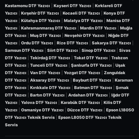
Kastamonu DTF Yazıcı
|
Kayseri DTF Yazıcı
|
Kırklareli DTF
Yazıcı
|
Kırşehir DTF Yazıcı
|
Kocaeli DTF Yazıcı
|
Konya DTF
Yazıcı
|
Kütahya DTF Yazıcı
|
Malatya DTF Yazıcı
|
Manisa DTF
Yazıcı
|
Kahramanmaraş DTF Yazıcı
|
Mardin DTF Yazıcı
|
Muğla
DTF Yazıcı
|
Muş DTF Yazıcı
|
Nevşehir DTF Yazıcı
|
Niğde DTF
Yazıcı
|
Ordu DTF Yazıcı
|
Rize DTF Yazıcı
|
Sakarya DTF Yazıcı
|
Samsun DTF Yazıcı
|
Siirt DTF Yazıcı
|
Sinop DTF Yazıcı
|
Sivas
DTF Yazıcı
|
Tekirdağ DTF Yazıcı
|
Tokat DTF Yazıcı
|
Trabzon
DTF Yazıcı
|
Tunceli DTF Yazıcı
|
Şanlıurfa DTF Yazıcı
|
Uşak
DTF Yazıcı
|
Van DTF Yazıcı
|
Yozgat DTF Yazıcı
|
Zonguldak
DTF Yazıcı
|
Aksaray DTF Yazıcı
|
Bayburt DTF Yazıcı
|
Karaman
DTF Yazıcı
|
Kırıkkale DTF Yazıcı
|
Batman DTF Yazıcı
|
Şırnak
DTF Yazıcı
|
Bartın DTF Yazıcı
|
Ardahan DTF Yazıcı
|
Iğdır DTF
Yazıcı
|
Yalova DTF Yazıcı
|
Karabük DTF Yazıcı
|
Kilis DTF
Yazıcı
|
Osmaniye DTF Yazıcı
|
Düzce DTF Yazıcı
|
Epson L18050
DTF Yazıcı Teknik Servis
|
Epson L8050 DTF Yazıcı Teknik
Servis