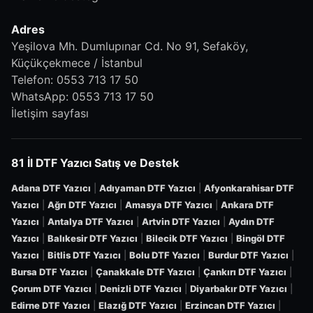
Adres
Yeşilova Mh. Dumlupınar Cd. No 91, Sefaköy,
Küçükçekmece / İstanbul
Telefon:
0553 713 17 50
WhatsApp:
0553 713 17 50
İletişim sayfası
81 İl DTF Yazıcı Satış ve Destek
Adana DTF Yazıcı
|
Adıyaman DTF Yazıcı
|
Afyonkarahisar DTF
Yazıcı
|
Ağrı DTF Yazıcı
|
Amasya DTF Yazıcı
|
Ankara DTF
Yazıcı
|
Antalya DTF Yazıcı
|
Artvin DTF Yazıcı
|
Aydın DTF
Yazıcı
|
Balıkesir DTF Yazıcı
|
Bilecik DTF Yazıcı
|
Bingöl DTF
Yazıcı
|
Bitlis DTF Yazıcı
|
Bolu DTF Yazıcı
|
Burdur DTF Yazıcı
|
Bursa DTF Yazıcı
|
Çanakkale DTF Yazıcı
|
Çankırı DTF Yazıcı
|
Çorum DTF Yazıcı
|
Denizli DTF Yazıcı
|
Diyarbakır DTF Yazıcı
|
Edirne DTF Yazıcı
|
Elazığ DTF Yazıcı
|
Erzincan DTF Yazıcı
|