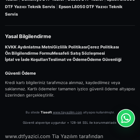
DTF Yazıcı Teknik Servis
|
Epson L8050 DTF Yazıcı Teknik
Servis
Yasal Bilgilendirme
KVKK Aydınlatma Metni
Gizlilik Politikası
Çerez Politikası
Ön Bilgilendirme Formu
Mesafeli Satış Sözleşmesi
İptal ve İade Koşulları
Teslimat ve Ödeme
Ödeme Güvenliği
Güvenli Ödeme
Kredi kartı bilgileriniz tarafımızca alınmaz, kaydedilmez veya
saklanmaz. Kartlı ödemeler tamamen iyzico güvenli ödeme altyapısı
üzerinden gerçekleştirilir.
Bu sitede
Tiasoft
www.tiayazilim.com
altyapısı kullanılmıştır.
Güvenli alışverişe uygundur • 128-bit SSL ile korunmaktadır.
www.dtfyazici.com Tia Yazılım tarafından