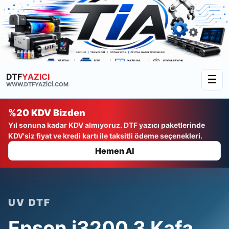
DTF
YAZICI
☰
WWW.DTFYAZICI.COM
%20 KDV Bizden
Yıl sonuna kadar KDV almıyoruz. DTF yazıcı paketlerinde
KDV'siz fiyat ve kredi kartı ile taksitli ödeme seçenekleri.
Hemen Al
UV DTF
Epson i3200 3 Kafa