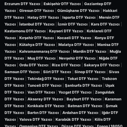
Erzurum DTF Yazıcı
|
Eskişehir DTF Yazıcı
|
Gaziantep DTF
Yazıcı
|
Giresun DTF Yazıcı
|
Gümüşhane DTF Yazıcı
|
Hakkari
DTF Yazıcı
|
Hatay DTF Yazıcı
|
Isparta DTF Yazıcı
|
Mersin DTF
Yazıcı
|
İstanbul DTF Yazıcı
|
İzmir DTF Yazıcı
|
Kars DTF Yazıcı
|
Kastamonu DTF Yazıcı
|
Kayseri DTF Yazıcı
|
Kırklareli DTF
Yazıcı
|
Kırşehir DTF Yazıcı
|
Kocaeli DTF Yazıcı
|
Konya DTF
Yazıcı
|
Kütahya DTF Yazıcı
|
Malatya DTF Yazıcı
|
Manisa DTF
Yazıcı
|
Kahramanmaraş DTF Yazıcı
|
Mardin DTF Yazıcı
|
Muğla
DTF Yazıcı
|
Muş DTF Yazıcı
|
Nevşehir DTF Yazıcı
|
Niğde DTF
Yazıcı
|
Ordu DTF Yazıcı
|
Rize DTF Yazıcı
|
Sakarya DTF Yazıcı
|
Samsun DTF Yazıcı
|
Siirt DTF Yazıcı
|
Sinop DTF Yazıcı
|
Sivas
DTF Yazıcı
|
Tekirdağ DTF Yazıcı
|
Tokat DTF Yazıcı
|
Trabzon
DTF Yazıcı
|
Tunceli DTF Yazıcı
|
Şanlıurfa DTF Yazıcı
|
Uşak
DTF Yazıcı
|
Van DTF Yazıcı
|
Yozgat DTF Yazıcı
|
Zonguldak
DTF Yazıcı
|
Aksaray DTF Yazıcı
|
Bayburt DTF Yazıcı
|
Karaman
DTF Yazıcı
|
Kırıkkale DTF Yazıcı
|
Batman DTF Yazıcı
|
Şırnak
DTF Yazıcı
|
Bartın DTF Yazıcı
|
Ardahan DTF Yazıcı
|
Iğdır DTF
Yazıcı
|
Yalova DTF Yazıcı
|
Karabük DTF Yazıcı
|
Kilis DTF
Yazıcı
|
Osmaniye DTF Yazıcı
|
Düzce DTF Yazıcı
|
Epson L18050