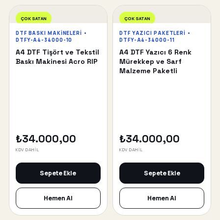
ÇOK SATAN
ÇOK SATAN
DTF BASKI MAKINELERI •
DTF YAZICI PAKETLERI •
DTFY-A4-34000-10
DTFY-A4-34000-11
A4 DTF Tişört ve Tekstil
A4 DTF Yazıcı 6 Renk
Baskı Makinesi Acro RIP
Mürekkep ve Sarf
Malzeme Paketli
₺34.000,00
₺34.000,00
KDV DAHİL
KDV DAHİL
Sepete Ekle
Sepete Ekle
Hemen Al
Hemen Al