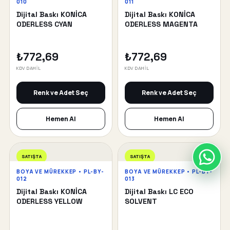
010
011
Dijital Baskı KONİCA
Dijital Baskı KONİCA
ODERLESS CYAN
ODERLESS MAGENTA
₺772,69
₺772,69
KDV DAHİL
KDV DAHİL
Renk ve Adet Seç
Renk ve Adet Seç
Hemen Al
Hemen Al
SATIŞTA
SATIŞTA
BOYA VE MÜREKKEP • PL-BY-
BOYA VE MÜREKKEP • PL-BY-
012
013
Dijital Baskı KONİCA
Dijital Baskı LC ECO
ODERLESS YELLOW
SOLVENT