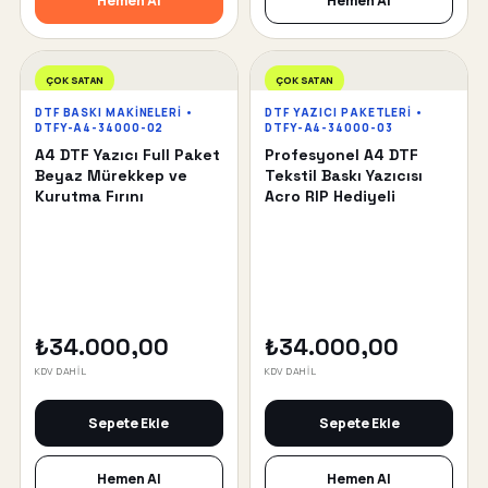
Hemen Al
Hemen Al
ÇOK SATAN
ÇOK SATAN
DTF BASKI MAKINELERI •
DTF YAZICI PAKETLERI •
DTFY-A4-34000-02
DTFY-A4-34000-03
A4 DTF Yazıcı Full Paket
Profesyonel A4 DTF
Beyaz Mürekkep ve
Tekstil Baskı Yazıcısı
Kurutma Fırını
Acro RIP Hediyeli
₺34.000,00
₺34.000,00
KDV DAHİL
KDV DAHİL
Sepete Ekle
Sepete Ekle
Hemen Al
Hemen Al