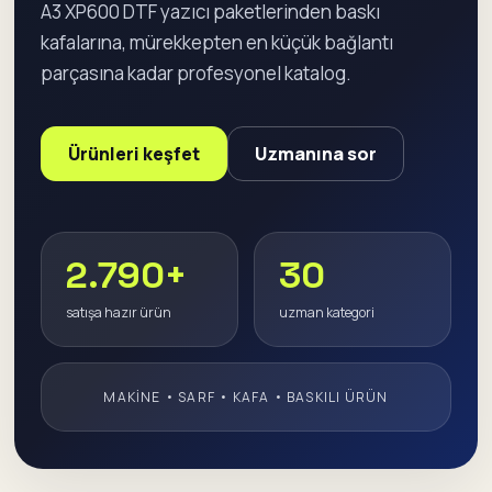
A3 XP600 DTF yazıcı paketlerinden baskı
kafalarına, mürekkepten en küçük bağlantı
parçasına kadar profesyonel katalog.
Ürünleri keşfet
Uzmanına sor
2.790+
30
satışa hazır ürün
uzman kategori
MAKINE • SARF • KAFA • BASKILI ÜRÜN