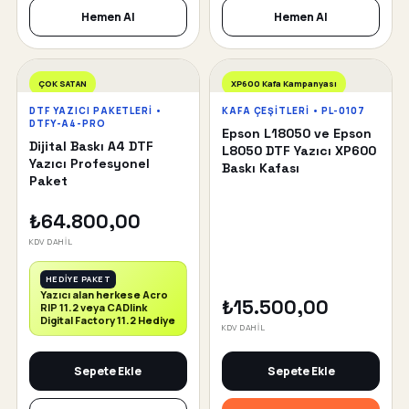
Hemen Al
Hemen Al
ÇOK SATAN
XP600 Kafa Kampanyası
DTF YAZICI PAKETLERI •
KAFA ÇEŞITLERI • PL-0107
DTFY-A4-PRO
Epson L18050 ve Epson
Dijital Baskı A4 DTF
L8050 DTF Yazıcı XP600
Yazıcı Profesyonel
Baskı Kafası
Paket
₺64.800,00
KDV DAHİL
HEDİYE PAKET
Yazıcı alan herkese Acro
₺15.500,00
RIP 11.2 veya CADlink
Digital Factory 11.2 Hediye
KDV DAHİL
Sepete Ekle
Sepete Ekle