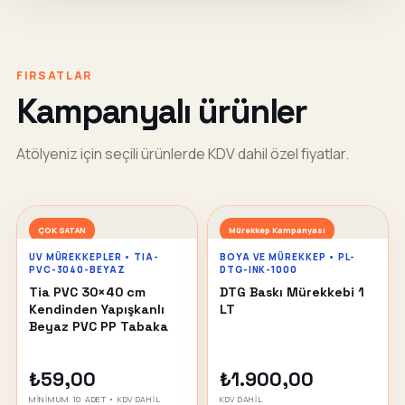
FIRSATLAR
Kampanyalı ürünler
Atölyeniz için seçili ürünlerde KDV dahil özel fiyatlar.
ÇOK SATAN
Mürekkep Kampanyası
UV MÜREKKEPLER • TIA-
BOYA VE MÜREKKEP • PL-
PVC-3040-BEYAZ
DTG-INK-1000
Tia PVC 30×40 cm
DTG Baskı Mürekkebi 1
Kendinden Yapışkanlı
LT
Beyaz PVC PP Tabaka
₺59,00
₺1.900,00
MİNİMUM 10 ADET • KDV DAHİL
KDV DAHİL