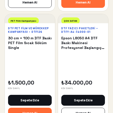
Hemen Al
Hemen Al
PET Film Kampanyası
ÇOK SATAN
DTF PET FILM VE MÜREKKEP
DTF YAZICI PAKETLERI •
KAMPANYASI • DTF126
DTFY-A4-34000-01
30 cm × 100 m DTF Baskı
Epson L8050 A4 DTF
PET Film Sıcak Söküm
Baskı Makinesi
Single
Profesyonel Başlangıç
Paketi
₺1.500,00
₺34.000,00
KDV DAHİL
KDV DAHİL
Sepete Ekle
Sepete Ekle