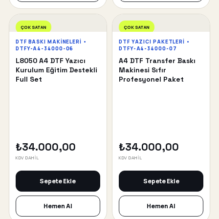
ÇOK SATAN
ÇOK SATAN
DTF BASKI MAKINELERI •
DTF YAZICI PAKETLERI •
DTFY-A4-34000-06
DTFY-A4-34000-07
L8050 A4 DTF Yazıcı
A4 DTF Transfer Baskı
Kurulum Eğitim Destekli
Makinesi Sıfır
Full Set
Profesyonel Paket
₺34.000,00
₺34.000,00
KDV DAHİL
KDV DAHİL
Sepete Ekle
Sepete Ekle
Hemen Al
Hemen Al