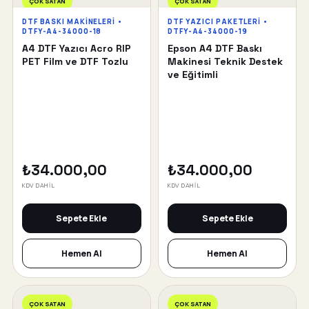
ÇOK SATAN
ÇOK SATAN
DTF BASKI MAKINELERI •
DTF YAZICI PAKETLERI •
DTFY-A4-34000-18
DTFY-A4-34000-19
A4 DTF Yazıcı Acro RIP
Epson A4 DTF Baskı
PET Film ve DTF Tozlu
Makinesi Teknik Destek
ve Eğitimli
₺34.000,00
₺34.000,00
KDV DAHİL
KDV DAHİL
Sepete Ekle
Sepete Ekle
Hemen Al
Hemen Al
ÇOK SATAN
ÇOK SATAN