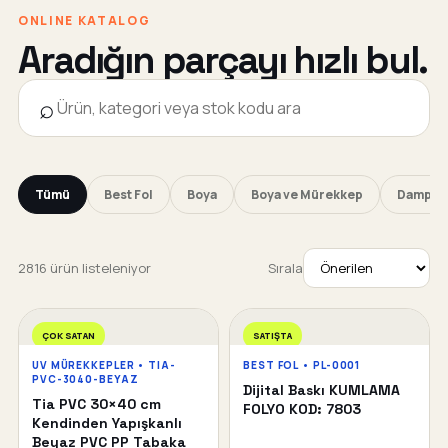
ONLINE KATALOG
Aradığın parçayı hızlı bul.
⌕
Tümü
Best Fol
Boya
Boya ve Mürekkep
Damper 
2816 ürün listeleniyor
Sırala
ÇOK SATAN
SATIŞTA
UV MÜREKKEPLER • TIA-
BEST FOL • PL-0001
PVC-3040-BEYAZ
Dijital Baskı KUMLAMA
Tia PVC 30×40 cm
FOLYO KOD: 7803
Kendinden Yapışkanlı
Beyaz PVC PP Tabaka