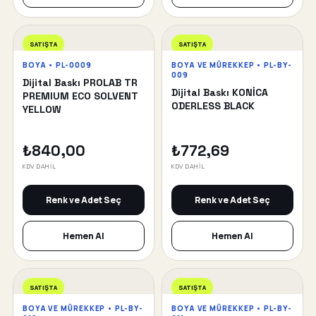
SATIŞTA
SATIŞTA
BOYA • PL-0009
BOYA VE MÜREKKEP • PL-BY-
009
Dijital Baskı PROLAB TR
Dijital Baskı KONİCA
PREMIUM ECO SOLVENT
ODERLESS BLACK
YELLOW
₺840,00
₺772,69
KDV DAHİL
KDV DAHİL
Renk ve Adet Seç
Renk ve Adet Seç
Hemen Al
Hemen Al
SATIŞTA
SATIŞTA
BOYA VE MÜREKKEP • PL-BY-
BOYA VE MÜREKKEP • PL-BY-