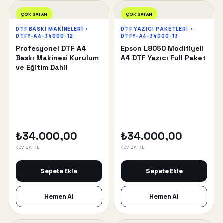
ÇOK SATAN
ÇOK SATAN
DTF BASKI MAKINELERI •
DTF YAZICI PAKETLERI •
DTFY-A4-34000-12
DTFY-A4-34000-13
Profesyonel DTF A4
Epson L8050 Modifiyeli
Baskı Makinesi Kurulum
A4 DTF Yazıcı Full Paket
ve Eğitim Dahil
₺34.000,00
₺34.000,00
KDV DAHİL
KDV DAHİL
Sepete Ekle
Sepete Ekle
Hemen Al
Hemen Al