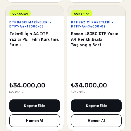
ÇOK SATAN
ÇOK SATAN
DTF BASKI MAKINELERI •
DTF YAZICI PAKETLERI •
DTFY-A4-34000-08
DTFY-A4-34000-09
Tekstil İçin A4 DTF
Epson L8050 DTF Yazıcı
Yazıcı PET Film Kurutma
A4 Renkli Baskı
Fırınlı
Başlangıç Seti
₺34.000,00
₺34.000,00
KDV DAHİL
KDV DAHİL
Sepete Ekle
Sepete Ekle
Hemen Al
Hemen Al