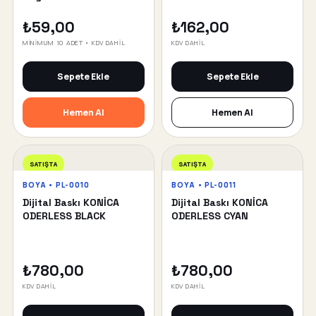
₺59,00
₺162,00
MİNİMUM 10 ADET • KDV DAHİL
KDV DAHİL
Sepete Ekle
Sepete Ekle
Hemen Al
Hemen Al
SATIŞTA
SATIŞTA
BOYA • PL-0010
BOYA • PL-0011
Dijital Baskı KONİCA
Dijital Baskı KONİCA
ODERLESS BLACK
ODERLESS CYAN
₺780,00
₺780,00
KDV DAHİL
KDV DAHİL