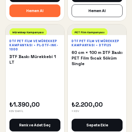
Hemen Al
Hemen Al
Mürekkep Kampanyası
PET Film Kampanyası
DTF PET FILM VE MÜREKKEP
DTF PET FILM VE MÜREKKEP
KAMPANYASI • PL-DTF-INK-
KAMPANYASI • DTF125
1000
60 cm × 100 m DTF Baskı
DTF Baskı Mürekkebi 1
PET Film Sıcak Söküm
LT
Single
₺1.390,00
₺2.200,00
KDV DAHİL
+ KDV
Renk ve Adet Seç
Sepete Ekle