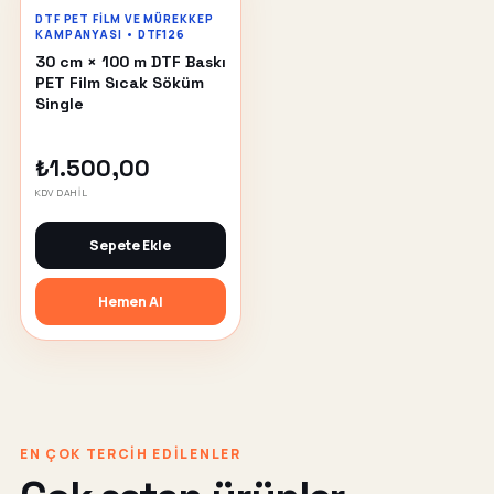
DTF PET FILM VE MÜREKKEP
KAMPANYASI • DTF126
30 cm × 100 m DTF Baskı
PET Film Sıcak Söküm
Single
₺1.500,00
KDV DAHİL
Sepete Ekle
Hemen Al
EN ÇOK TERCİH EDİLENLER