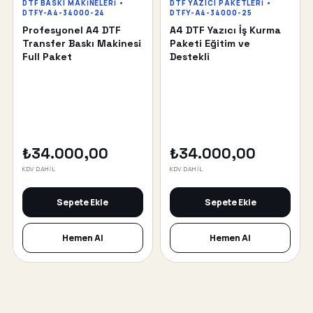
DTF BASKI MAKINELERI •
DTF YAZICI PAKETLERI •
DTFY-A4-34000-24
DTFY-A4-34000-25
Profesyonel A4 DTF
A4 DTF Yazıcı İş Kurma
Transfer Baskı Makinesi
Paketi Eğitim ve
Full Paket
Destekli
₺34.000,00
₺34.000,00
KDV DAHİL
KDV DAHİL
Sepete Ekle
Sepete Ekle
Hemen Al
Hemen Al