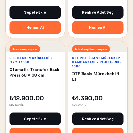
Sepete Ekle
Renk ve Adet Seç
Hemen Al
Hemen Al
Pres Kampanyası
Mürekkep Kampanyası
DTF BASKI MAKINELERI •
DTF PET FILM VE MÜREKKEP
OZY-L3838
KAMPANYASI • PL-DTF-INK-
1000
Otomatik Transfer Baskı
DTF Baskı Mürekkebi 1
Presi 38 × 38 cm
LT
₺12.900,00
₺1.390,00
KDV DAHİL
KDV DAHİL
Sepete Ekle
Renk ve Adet Seç