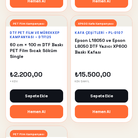
Hemen Al
Hemen Al
PET Film Kampanyası
XP600 Kafa Kampanyası
DTF PET FILM VE MÜREKKEP
KAFA ÇEŞITLERI • PL-0107
KAMPANYASI • DTF125
Epson L18050 ve Epson
60 cm × 100 m DTF Baskı
L8050 DTF Yazıcı XP600
PET Film Sıcak Söküm
Baskı Kafası
Single
₺2.200,00
₺15.500,00
+ KDV
KDV DAHİL
Sepete Ekle
Sepete Ekle
Hemen Al
Hemen Al
PET Film Kampanyası