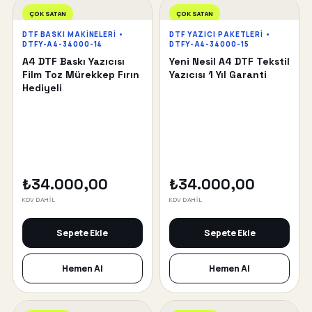
ÇOK SATAN
ÇOK SATAN
DTF BASKI MAKINELERI •
DTF YAZICI PAKETLERI •
DTFY-A4-34000-14
DTFY-A4-34000-15
A4 DTF Baskı Yazıcısı
Yeni Nesil A4 DTF Tekstil
Film Toz Mürekkep Fırın
Yazıcısı 1 Yıl Garanti
Hediyeli
₺34.000,00
₺34.000,00
KDV DAHİL
KDV DAHİL
Sepete Ekle
Sepete Ekle
Hemen Al
Hemen Al