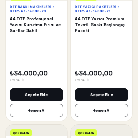
DTF BASKI MAKINELERI •
DTF YAZICI PAKETLERI •
DTFY-A4-34000-20
DTFY-A4-34000-21
A4 DTF Profesyonel
A4 DTF Yazıcı Premium
Yazıcı Kurutma Fırını ve
Tekstil Baskı Başlangıç
Sarflar Dahil
Paketi
₺34.000,00
₺34.000,00
KDV DAHİL
KDV DAHİL
Sepete Ekle
Sepete Ekle
Hemen Al
Hemen Al
ÇOK SATAN
ÇOK SATAN