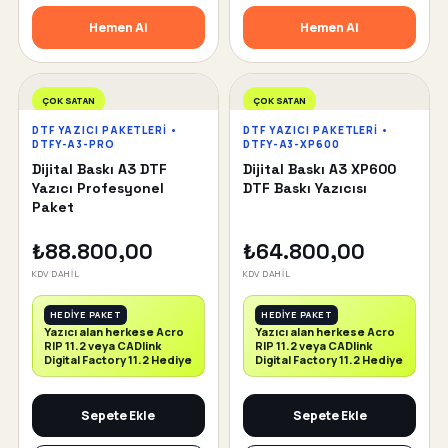
Hemen Al
Hemen Al
ÇOK SATAN
ÇOK SATAN
DTF YAZICI PAKETLERI •
DTF YAZICI PAKETLERI •
DTFY-A3-PRO
DTFY-A3-XP600
Dijital Baskı A3 DTF
Dijital Baskı A3 XP600
Yazıcı Profesyonel
DTF Baskı Yazıcısı
Paket
₺88.800,00
₺64.800,00
KDV DAHİL
KDV DAHİL
HEDİYE PAKET
HEDİYE PAKET
Yazıcı alan herkese Acro
Yazıcı alan herkese Acro
RIP 11.2 veya CADlink
RIP 11.2 veya CADlink
Digital Factory 11.2 Hediye
Digital Factory 11.2 Hediye
Sepete Ekle
Sepete Ekle