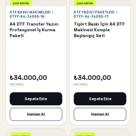
ÇOK SATAN
ÇOK SATAN
DTF BASKI MAKINELERI •
DTF YAZICI PAKETLERI •
DTFY-A4-34000-16
DTFY-A4-34000-17
A4 DTF Transfer Yazıcı
Tişört Baskı İçin A4 DTF
Profesyonel İş Kurma
Makinesi Komple
Paketi
Başlangıç Seti
₺34.000,00
₺34.000,00
KDV DAHİL
KDV DAHİL
Sepete Ekle
Sepete Ekle
Hemen Al
Hemen Al