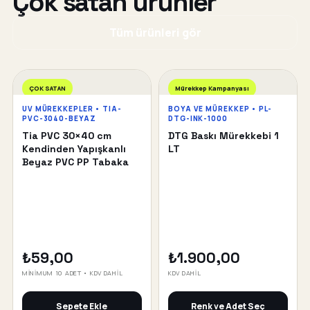
Çok satan ürünler
Tüm ürünleri gör
ÇOK SATAN
Mürekkep Kampanyası
UV MÜREKKEPLER • TIA-
BOYA VE MÜREKKEP • PL-
PVC-3040-BEYAZ
DTG-INK-1000
Tia PVC 30×40 cm
DTG Baskı Mürekkebi 1
Kendinden Yapışkanlı
LT
Beyaz PVC PP Tabaka
₺59,00
₺1.900,00
MİNİMUM 10 ADET • KDV DAHİL
KDV DAHİL
Sepete Ekle
Renk ve Adet Seç