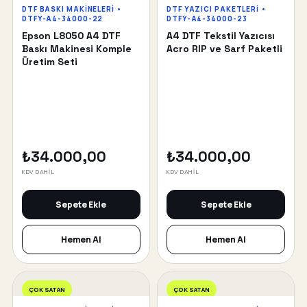
DTF BASKI MAKINELERI •
DTF YAZICI PAKETLERI •
DTFY-A4-34000-22
DTFY-A4-34000-23
Epson L8050 A4 DTF
A4 DTF Tekstil Yazıcısı
Baskı Makinesi Komple
Acro RIP ve Sarf Paketli
Üretim Seti
₺34.000,00
₺34.000,00
KDV DAHİL
KDV DAHİL
Sepete Ekle
Sepete Ekle
Hemen Al
Hemen Al
ÇOK SATAN
ÇOK SATAN