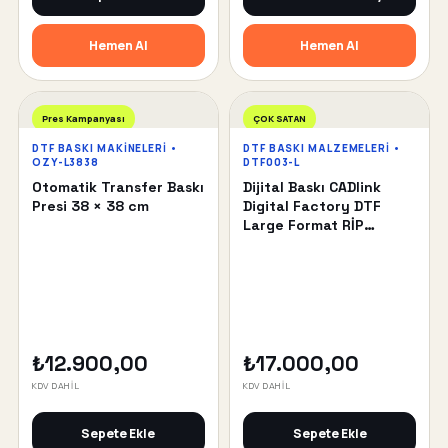
Hemen Al
Hemen Al
Pres Kampanyası
ÇOK SATAN
DTF BASKI MAKINELERI •
DTF BASKI MALZEMELERI •
OZY-L3838
DTF003-L
Otomatik Transfer Baskı
Dijital Baskı CADlink
Presi 38 × 38 cm
Digital Factory DTF
Large Format RİP
Yazılımı
₺12.900,00
₺17.000,00
KDV DAHİL
KDV DAHİL
Sepete Ekle
Sepete Ekle