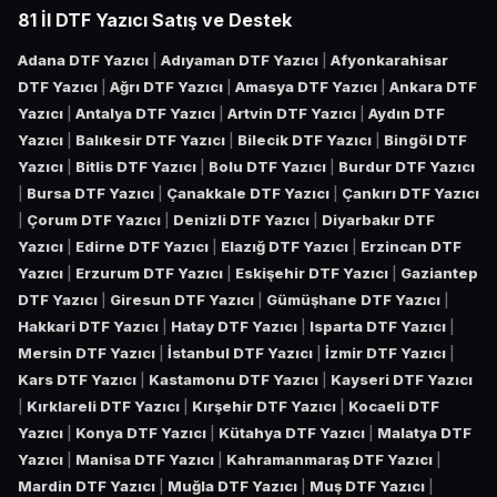
81 İl DTF Yazıcı Satış ve Destek
Adana DTF Yazıcı
|
Adıyaman DTF Yazıcı
|
Afyonkarahisar
DTF Yazıcı
|
Ağrı DTF Yazıcı
|
Amasya DTF Yazıcı
|
Ankara DTF
Yazıcı
|
Antalya DTF Yazıcı
|
Artvin DTF Yazıcı
|
Aydın DTF
Yazıcı
|
Balıkesir DTF Yazıcı
|
Bilecik DTF Yazıcı
|
Bingöl DTF
Yazıcı
|
Bitlis DTF Yazıcı
|
Bolu DTF Yazıcı
|
Burdur DTF Yazıcı
|
Bursa DTF Yazıcı
|
Çanakkale DTF Yazıcı
|
Çankırı DTF Yazıcı
|
Çorum DTF Yazıcı
|
Denizli DTF Yazıcı
|
Diyarbakır DTF
Yazıcı
|
Edirne DTF Yazıcı
|
Elazığ DTF Yazıcı
|
Erzincan DTF
Yazıcı
|
Erzurum DTF Yazıcı
|
Eskişehir DTF Yazıcı
|
Gaziantep
DTF Yazıcı
|
Giresun DTF Yazıcı
|
Gümüşhane DTF Yazıcı
|
Hakkari DTF Yazıcı
|
Hatay DTF Yazıcı
|
Isparta DTF Yazıcı
|
Mersin DTF Yazıcı
|
İstanbul DTF Yazıcı
|
İzmir DTF Yazıcı
|
Kars DTF Yazıcı
|
Kastamonu DTF Yazıcı
|
Kayseri DTF Yazıcı
|
Kırklareli DTF Yazıcı
|
Kırşehir DTF Yazıcı
|
Kocaeli DTF
Yazıcı
|
Konya DTF Yazıcı
|
Kütahya DTF Yazıcı
|
Malatya DTF
Yazıcı
|
Manisa DTF Yazıcı
|
Kahramanmaraş DTF Yazıcı
|
Mardin DTF Yazıcı
|
Muğla DTF Yazıcı
|
Muş DTF Yazıcı
|