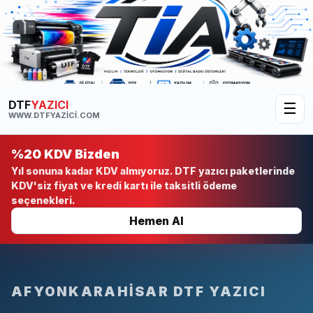
DTF
YAZICI
☰
WWW.DTFYAZICI.COM
%20 KDV Bizden
Yıl sonuna kadar KDV almıyoruz. DTF yazıcı paketlerinde
KDV'siz fiyat ve kredi kartı ile taksitli ödeme
seçenekleri.
Hemen Al
AFYONKARAHISAR DTF YAZICI