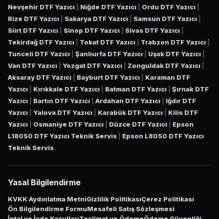
Nevşehir DTF Yazıcı
|
Niğde DTF Yazıcı
|
Ordu DTF Yazıcı
|
Rize DTF Yazıcı
|
Sakarya DTF Yazıcı
|
Samsun DTF Yazıcı
|
Siirt DTF Yazıcı
|
Sinop DTF Yazıcı
|
Sivas DTF Yazıcı
|
Tekirdağ DTF Yazıcı
|
Tokat DTF Yazıcı
|
Trabzon DTF Yazıcı
|
Tunceli DTF Yazıcı
|
Şanlıurfa DTF Yazıcı
|
Uşak DTF Yazıcı
|
Van DTF Yazıcı
|
Yozgat DTF Yazıcı
|
Zonguldak DTF Yazıcı
|
Aksaray DTF Yazıcı
|
Bayburt DTF Yazıcı
|
Karaman DTF
Yazıcı
|
Kırıkkale DTF Yazıcı
|
Batman DTF Yazıcı
|
Şırnak DTF
Yazıcı
|
Bartın DTF Yazıcı
|
Ardahan DTF Yazıcı
|
Iğdır DTF
Yazıcı
|
Yalova DTF Yazıcı
|
Karabük DTF Yazıcı
|
Kilis DTF
Yazıcı
|
Osmaniye DTF Yazıcı
|
Düzce DTF Yazıcı
|
Epson
L18050 DTF Yazıcı Teknik Servis
|
Epson L8050 DTF Yazıcı
Teknik Servis
Yasal Bilgilendirme
KVKK Aydınlatma Metni
Gizlilik Politikası
Çerez Politikası
Ön Bilgilendirme Formu
Mesafeli Satış Sözleşmesi
İptal ve İade Koşulları
Teslimat ve Ödeme
Ödeme Güvenliği