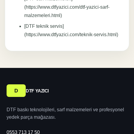
(https://www.dtfyazici.com/dtf-yazici-sarf-
malzemeleri.html)
[DTF teknik servis]
(https://www.dtfyazici.com/teknik-servis.html)
D
DTF YAZICI
DTF baskı teknolojileri, sarf malzemeleri ve profesyonel
yedek parça mağazası.
0553 713 17 50