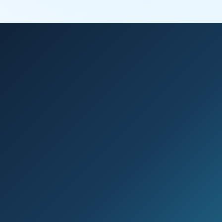
Kurulum
Uzaktan bağlantı ile ilk kurulum, test baskısı ve
kullanım eğitimi
Teknik
Türkiye geneli teknik servis desteği, bakım
Servis
ve arıza yönlendirmesi
RIP
Renk profili, beyaz kanal, çıktı ayarı ve RIP
Yazılım
yazılım desteği