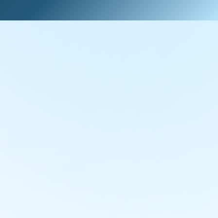
Artvin için DTF yazıcı satışı
İstanbul merkezli Türkiye geneli gönderim
A4, A3 ve XP600 DTF yazıcı seçenekleri
81 ile kargo ve teknik destek