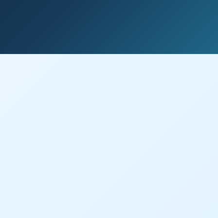
Sarf
DTF film, mürekkep ve toz sarf malzeme desteği