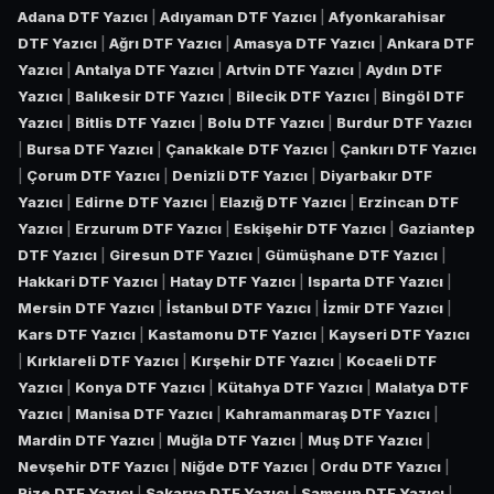
Adana DTF Yazıcı
|
Adıyaman DTF Yazıcı
|
Afyonkarahisar
DTF Yazıcı
|
Ağrı DTF Yazıcı
|
Amasya DTF Yazıcı
|
Ankara DTF
Yazıcı
|
Antalya DTF Yazıcı
|
Artvin DTF Yazıcı
|
Aydın DTF
Yazıcı
|
Balıkesir DTF Yazıcı
|
Bilecik DTF Yazıcı
|
Bingöl DTF
Yazıcı
|
Bitlis DTF Yazıcı
|
Bolu DTF Yazıcı
|
Burdur DTF Yazıcı
|
Bursa DTF Yazıcı
|
Çanakkale DTF Yazıcı
|
Çankırı DTF Yazıcı
|
Çorum DTF Yazıcı
|
Denizli DTF Yazıcı
|
Diyarbakır DTF
Yazıcı
|
Edirne DTF Yazıcı
|
Elazığ DTF Yazıcı
|
Erzincan DTF
Yazıcı
|
Erzurum DTF Yazıcı
|
Eskişehir DTF Yazıcı
|
Gaziantep
DTF Yazıcı
|
Giresun DTF Yazıcı
|
Gümüşhane DTF Yazıcı
|
Hakkari DTF Yazıcı
|
Hatay DTF Yazıcı
|
Isparta DTF Yazıcı
|
Mersin DTF Yazıcı
|
İstanbul DTF Yazıcı
|
İzmir DTF Yazıcı
|
Kars DTF Yazıcı
|
Kastamonu DTF Yazıcı
|
Kayseri DTF Yazıcı
|
Kırklareli DTF Yazıcı
|
Kırşehir DTF Yazıcı
|
Kocaeli DTF
Yazıcı
|
Konya DTF Yazıcı
|
Kütahya DTF Yazıcı
|
Malatya DTF
Yazıcı
|
Manisa DTF Yazıcı
|
Kahramanmaraş DTF Yazıcı
|
Mardin DTF Yazıcı
|
Muğla DTF Yazıcı
|
Muş DTF Yazıcı
|
Nevşehir DTF Yazıcı
|
Niğde DTF Yazıcı
|
Ordu DTF Yazıcı
|
Rize DTF Yazıcı
|
Sakarya DTF Yazıcı
|
Samsun DTF Yazıcı
|