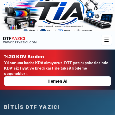
DTF
YAZICI
☰
WWW.DTFYAZICI.COM
%20 KDV Bizden
Yıl sonuna kadar KDV almıyoruz. DTF yazıcı paketlerinde
KDV'siz fiyat ve kredi kartı ile taksitli ödeme
seçenekleri.
Hemen Al
BITLIS DTF YAZICI