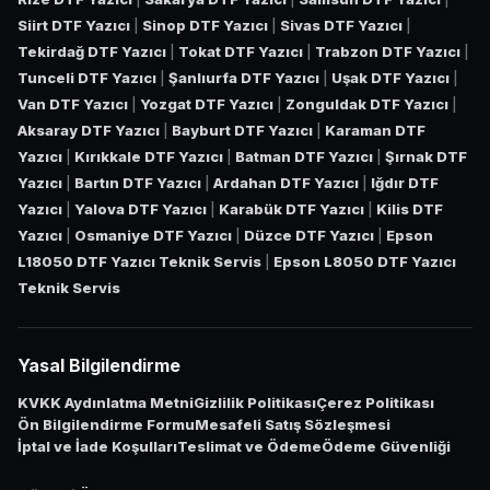
Siirt DTF Yazıcı
|
Sinop DTF Yazıcı
|
Sivas DTF Yazıcı
|
Tekirdağ DTF Yazıcı
|
Tokat DTF Yazıcı
|
Trabzon DTF Yazıcı
|
Tunceli DTF Yazıcı
|
Şanlıurfa DTF Yazıcı
|
Uşak DTF Yazıcı
|
Van DTF Yazıcı
|
Yozgat DTF Yazıcı
|
Zonguldak DTF Yazıcı
|
Aksaray DTF Yazıcı
|
Bayburt DTF Yazıcı
|
Karaman DTF
Yazıcı
|
Kırıkkale DTF Yazıcı
|
Batman DTF Yazıcı
|
Şırnak DTF
Yazıcı
|
Bartın DTF Yazıcı
|
Ardahan DTF Yazıcı
|
Iğdır DTF
Yazıcı
|
Yalova DTF Yazıcı
|
Karabük DTF Yazıcı
|
Kilis DTF
Yazıcı
|
Osmaniye DTF Yazıcı
|
Düzce DTF Yazıcı
|
Epson
L18050 DTF Yazıcı Teknik Servis
|
Epson L8050 DTF Yazıcı
Teknik Servis
Yasal Bilgilendirme
KVKK Aydınlatma Metni
Gizlilik Politikası
Çerez Politikası
Ön Bilgilendirme Formu
Mesafeli Satış Sözleşmesi
İptal ve İade Koşulları
Teslimat ve Ödeme
Ödeme Güvenliği