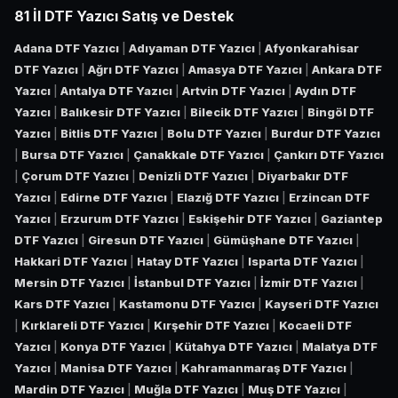
81 İl DTF Yazıcı Satış ve Destek
Adana DTF Yazıcı
|
Adıyaman DTF Yazıcı
|
Afyonkarahisar
DTF Yazıcı
|
Ağrı DTF Yazıcı
|
Amasya DTF Yazıcı
|
Ankara DTF
Yazıcı
|
Antalya DTF Yazıcı
|
Artvin DTF Yazıcı
|
Aydın DTF
Yazıcı
|
Balıkesir DTF Yazıcı
|
Bilecik DTF Yazıcı
|
Bingöl DTF
Yazıcı
|
Bitlis DTF Yazıcı
|
Bolu DTF Yazıcı
|
Burdur DTF Yazıcı
|
Bursa DTF Yazıcı
|
Çanakkale DTF Yazıcı
|
Çankırı DTF Yazıcı
|
Çorum DTF Yazıcı
|
Denizli DTF Yazıcı
|
Diyarbakır DTF
Yazıcı
|
Edirne DTF Yazıcı
|
Elazığ DTF Yazıcı
|
Erzincan DTF
Yazıcı
|
Erzurum DTF Yazıcı
|
Eskişehir DTF Yazıcı
|
Gaziantep
DTF Yazıcı
|
Giresun DTF Yazıcı
|
Gümüşhane DTF Yazıcı
|
Hakkari DTF Yazıcı
|
Hatay DTF Yazıcı
|
Isparta DTF Yazıcı
|
Mersin DTF Yazıcı
|
İstanbul DTF Yazıcı
|
İzmir DTF Yazıcı
|
Kars DTF Yazıcı
|
Kastamonu DTF Yazıcı
|
Kayseri DTF Yazıcı
|
Kırklareli DTF Yazıcı
|
Kırşehir DTF Yazıcı
|
Kocaeli DTF
Yazıcı
|
Konya DTF Yazıcı
|
Kütahya DTF Yazıcı
|
Malatya DTF
Yazıcı
|
Manisa DTF Yazıcı
|
Kahramanmaraş DTF Yazıcı
|
Mardin DTF Yazıcı
|
Muğla DTF Yazıcı
|
Muş DTF Yazıcı
|