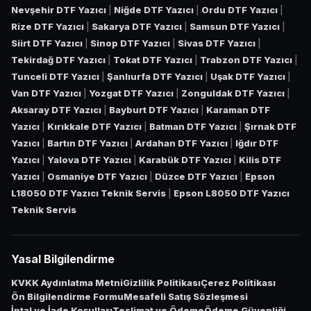
Nevşehir DTF Yazıcı
|
Niğde DTF Yazıcı
|
Ordu DTF Yazıcı
|
Rize DTF Yazıcı
|
Sakarya DTF Yazıcı
|
Samsun DTF Yazıcı
|
Siirt DTF Yazıcı
|
Sinop DTF Yazıcı
|
Sivas DTF Yazıcı
|
Tekirdağ DTF Yazıcı
|
Tokat DTF Yazıcı
|
Trabzon DTF Yazıcı
|
Tunceli DTF Yazıcı
|
Şanlıurfa DTF Yazıcı
|
Uşak DTF Yazıcı
|
Van DTF Yazıcı
|
Yozgat DTF Yazıcı
|
Zonguldak DTF Yazıcı
|
Aksaray DTF Yazıcı
|
Bayburt DTF Yazıcı
|
Karaman DTF
Yazıcı
|
Kırıkkale DTF Yazıcı
|
Batman DTF Yazıcı
|
Şırnak DTF
Yazıcı
|
Bartın DTF Yazıcı
|
Ardahan DTF Yazıcı
|
Iğdır DTF
Yazıcı
|
Yalova DTF Yazıcı
|
Karabük DTF Yazıcı
|
Kilis DTF
Yazıcı
|
Osmaniye DTF Yazıcı
|
Düzce DTF Yazıcı
|
Epson
L18050 DTF Yazıcı Teknik Servis
|
Epson L8050 DTF Yazıcı
Teknik Servis
Yasal Bilgilendirme
KVKK Aydınlatma Metni
Gizlilik Politikası
Çerez Politikası
Ön Bilgilendirme Formu
Mesafeli Satış Sözleşmesi
İptal ve İade Koşulları
Teslimat ve Ödeme
Ödeme Güvenliği