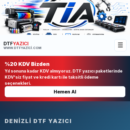
DTF
YAZICI
☰
WWW.DTFYAZICI.COM
%20 KDV Bizden
Yıl sonuna kadar KDV almıyoruz. DTF yazıcı paketlerinde
KDV'siz fiyat ve kredi kartı ile taksitli ödeme
seçenekleri.
Hemen Al
DENIZLI DTF YAZICI