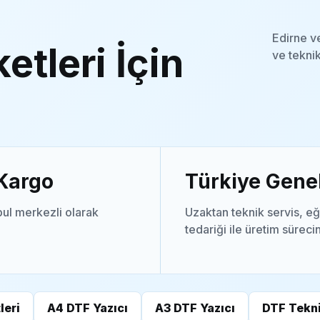
Edirne v
etleri İçin
ve teknik
 Kargo
Türkiye Genel
ul merkezli olarak
Uzaktan teknik servis, eğ
tedariği ile üretim süreci
leri
A4 DTF Yazıcı
A3 DTF Yazıcı
DTF Tekni