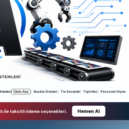
Ürün Ara
rünleri
Baskılı Ürünler
Tia Seramik
Tişörtler
Personel Giyim
Hemen Al
ı ile taksitli ödeme seçenekleri.