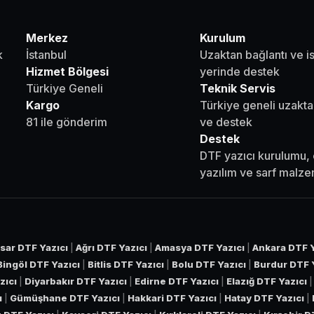
Merkez
Kurulum
k
İstanbul
Uzaktan bağlantı ve i
Hizmet Bölgesi
yerinde destek
Türkiye Geneli
Teknik Servis
Kargo
Türkiye geneli uzakta
81 ile gönderim
ve destek
Destek
DTF yazıcı kurulumu, 
yazılım ve sarf malz
sar DTF Yazıcı
|
Ağrı DTF Yazıcı
|
Amasya DTF Yazıcı
|
Ankara DTF Y
Bingöl DTF Yazıcı
|
Bitlis DTF Yazıcı
|
Bolu DTF Yazıcı
|
Burdur DTF 
zıcı
|
Diyarbakır DTF Yazıcı
|
Edirne DTF Yazıcı
|
Elazığ DTF Yazıcı
ı
|
Gümüşhane DTF Yazıcı
|
Hakkari DTF Yazıcı
|
Hatay DTF Yazıcı
|