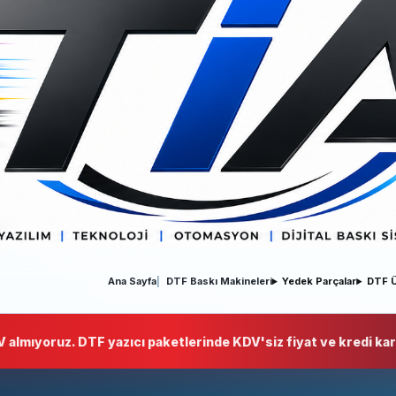
Ana Sayfa
DTF Baskı Makineleri
Yedek Parçalar
DTF Ü
 almıyoruz. DTF yazıcı paketlerinde KDV'siz fiyat ve kredi kart