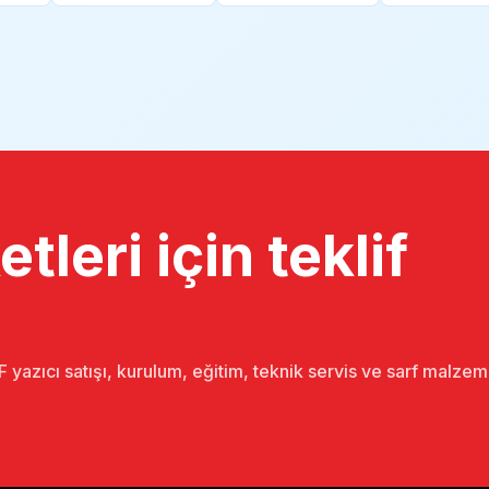
tleri için teklif
 yazıcı satışı, kurulum, eğitim, teknik servis ve sarf malze