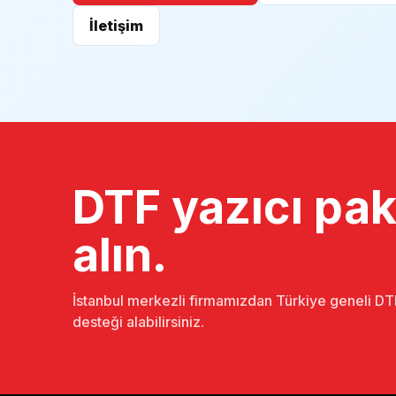
İletişim
DTF yazıcı pake
alın.
İstanbul merkezli firmamızdan Türkiye geneli DTF
desteği alabilirsiniz.