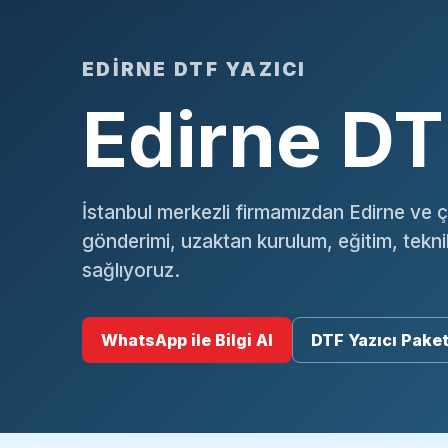
EDIRNE DTF YAZICI
Edirne DTF
İstanbul merkezli firmamızdan Edirne ve ç
gönderimi, uzaktan kurulum, eğitim, tekn
sağlıyoruz.
WhatsApp ile Bilgi Al
DTF Yazıcı Paket