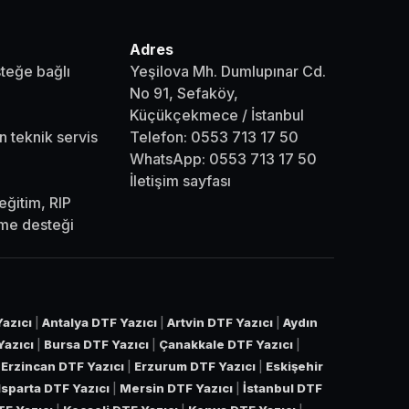
Adres
steğe bağlı
Yeşilova Mh. Dumlupınar Cd.
No 91, Sefaköy,
Küçükçekmece / İstanbul
n teknik servis
Telefon:
0553 713 17 50
WhatsApp:
0553 713 17 50
İletişim sayfası
eğitim, RIP
eme desteği
azıcı
|
Antalya DTF Yazıcı
|
Artvin DTF Yazıcı
|
Aydın
Yazıcı
|
Bursa DTF Yazıcı
|
Çanakkale DTF Yazıcı
|
|
Erzincan DTF Yazıcı
|
Erzurum DTF Yazıcı
|
Eskişehir
Isparta DTF Yazıcı
|
Mersin DTF Yazıcı
|
İstanbul DTF