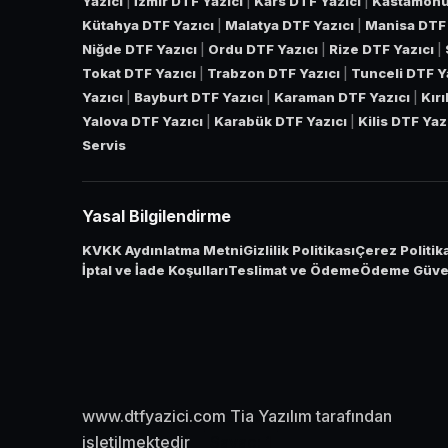
Yazıcı
|
İzmir DTF Yazıcı
|
Kars DTF Yazıcı
|
Kastamonu
Kütahya DTF Yazıcı
|
Malatya DTF Yazıcı
|
Manisa DTF 
Niğde DTF Yazıcı
|
Ordu DTF Yazıcı
|
Rize DTF Yazıcı
|
Tokat DTF Yazıcı
|
Trabzon DTF Yazıcı
|
Tunceli DTF Y
Yazıcı
|
Bayburt DTF Yazıcı
|
Karaman DTF Yazıcı
|
Kır
Yalova DTF Yazıcı
|
Karabük DTF Yazıcı
|
Kilis DTF Yaz
Servis
Yasal Bilgilendirme
KVKK Aydınlatma Metni
Gizlilik Politikası
Çerez Politik
İptal ve İade Koşulları
Teslimat ve Ödeme
Ödeme Güven
www.dtfyazici.com Tia Yazılım tarafından
işletilmektedir
Sayaç:
1