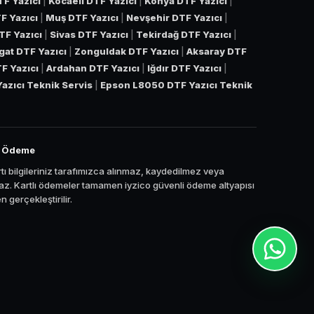
TF Yazıcı
|
Kocaeli DTF Yazıcı
|
Konya DTF Yazıcı
|
F Yazıcı
|
Muş DTF Yazıcı
|
Nevşehir DTF Yazıcı
|
TF Yazıcı
|
Sivas DTF Yazıcı
|
Tekirdağ DTF Yazıcı
|
gat DTF Yazıcı
|
Zonguldak DTF Yazıcı
|
Aksaray DTF
TF Yazıcı
|
Ardahan DTF Yazıcı
|
Iğdır DTF Yazıcı
|
azıcı Teknik Servis
|
Epson L8050 DTF Yazıcı Teknik
i Ödeme
tı bilgileriniz tarafımızca alınmaz, kaydedilmez veya
z. Kartlı ödemeler tamamen iyzico güvenli ödeme altyapısı
 gerçekleştirilir.