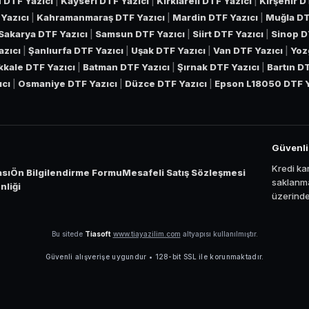
 DTF Yazıcı
|
Kayseri DTF Yazıcı
|
Kırklareli DTF Yazıcı
|
Kırşehir D
Yazıcı
|
Kahramanmaraş DTF Yazıcı
|
Mardin DTF Yazıcı
|
Muğla DT
Sakarya DTF Yazıcı
|
Samsun DTF Yazıcı
|
Siirt DTF Yazıcı
|
Sinop D
azıcı
|
Şanlıurfa DTF Yazıcı
|
Uşak DTF Yazıcı
|
Van DTF Yazıcı
|
Yoz
ıkkale DTF Yazıcı
|
Batman DTF Yazıcı
|
Şırnak DTF Yazıcı
|
Bartın D
ıcı
|
Osmaniye DTF Yazıcı
|
Düzce DTF Yazıcı
|
Epson L18050 DTF Y
Güvenl
Kredi kar
ası
Ön Bilgilendirme Formu
Mesafeli Satış Sözleşmesi
saklanma
liği
üzerinden
Bu sitede
Tiasoft
www.tiayazilim.com
altyapısı kullanılmıştır.
Güvenli alışverişe uygundur • 128-bit SSL ile korunmaktadır.