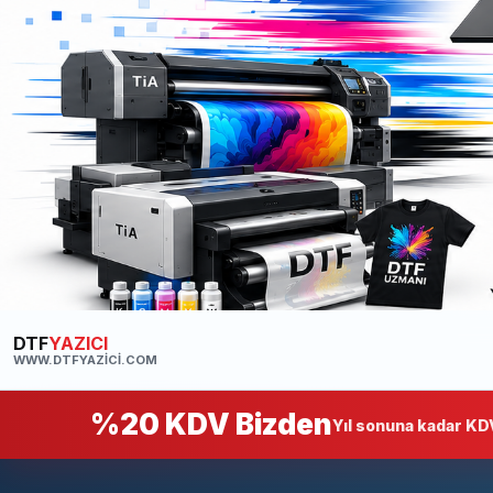
DTF
YAZICI
WWW.DTFYAZICI.COM
%20 KDV Bizden
Yıl sonuna kadar KDV