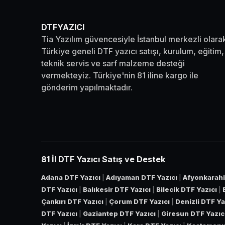
DTFYAZICI
Tia Yazılım güvencesiyle İstanbul merkezli olara
Türkiye geneli DTF yazıcı satışı, kurulum, eğitim,
teknik servis ve sarf malzeme desteği
vermekteyiz. Türkiye'nin 81 iline kargo ile
gönderim yapılmaktadır.
81 İl DTF Yazıcı Satış ve Destek
Adana DTF Yazıcı
|
Adıyaman DTF Yazıcı
|
Afyonkarahi
DTF Yazıcı
|
Balıkesir DTF Yazıcı
|
Bilecik DTF Yazıcı
|
Çankırı DTF Yazıcı
|
Çorum DTF Yazıcı
|
Denizli DTF Ya
DTF Yazıcı
|
Gaziantep DTF Yazıcı
|
Giresun DTF Yazıc