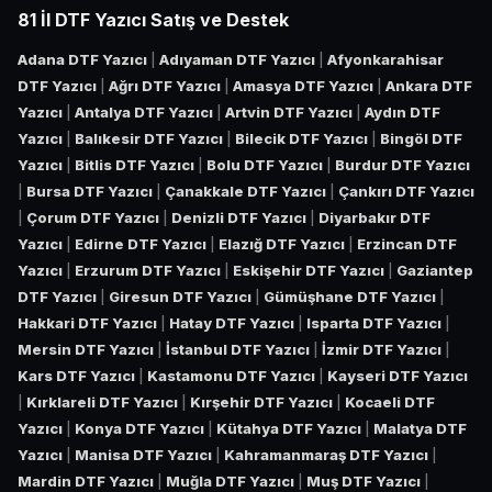
81 İl DTF Yazıcı Satış ve Destek
Adana DTF Yazıcı
|
Adıyaman DTF Yazıcı
|
Afyonkarahisar
DTF Yazıcı
|
Ağrı DTF Yazıcı
|
Amasya DTF Yazıcı
|
Ankara DTF
Yazıcı
|
Antalya DTF Yazıcı
|
Artvin DTF Yazıcı
|
Aydın DTF
Yazıcı
|
Balıkesir DTF Yazıcı
|
Bilecik DTF Yazıcı
|
Bingöl DTF
Yazıcı
|
Bitlis DTF Yazıcı
|
Bolu DTF Yazıcı
|
Burdur DTF Yazıcı
|
Bursa DTF Yazıcı
|
Çanakkale DTF Yazıcı
|
Çankırı DTF Yazıcı
|
Çorum DTF Yazıcı
|
Denizli DTF Yazıcı
|
Diyarbakır DTF
Yazıcı
|
Edirne DTF Yazıcı
|
Elazığ DTF Yazıcı
|
Erzincan DTF
Yazıcı
|
Erzurum DTF Yazıcı
|
Eskişehir DTF Yazıcı
|
Gaziantep
DTF Yazıcı
|
Giresun DTF Yazıcı
|
Gümüşhane DTF Yazıcı
|
Hakkari DTF Yazıcı
|
Hatay DTF Yazıcı
|
Isparta DTF Yazıcı
|
Mersin DTF Yazıcı
|
İstanbul DTF Yazıcı
|
İzmir DTF Yazıcı
|
Kars DTF Yazıcı
|
Kastamonu DTF Yazıcı
|
Kayseri DTF Yazıcı
|
Kırklareli DTF Yazıcı
|
Kırşehir DTF Yazıcı
|
Kocaeli DTF
Yazıcı
|
Konya DTF Yazıcı
|
Kütahya DTF Yazıcı
|
Malatya DTF
Yazıcı
|
Manisa DTF Yazıcı
|
Kahramanmaraş DTF Yazıcı
|
Mardin DTF Yazıcı
|
Muğla DTF Yazıcı
|
Muş DTF Yazıcı
|