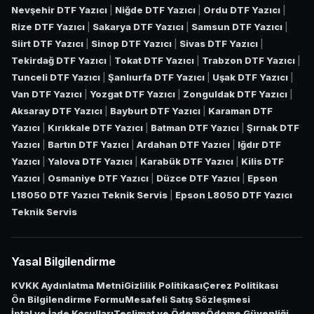
Nevşehir DTF Yazıcı
|
Niğde DTF Yazıcı
|
Ordu DTF Yazıcı
|
Rize DTF Yazıcı
|
Sakarya DTF Yazıcı
|
Samsun DTF Yazıcı
|
Siirt DTF Yazıcı
|
Sinop DTF Yazıcı
|
Sivas DTF Yazıcı
|
Tekirdağ DTF Yazıcı
|
Tokat DTF Yazıcı
|
Trabzon DTF Yazıcı
|
Tunceli DTF Yazıcı
|
Şanlıurfa DTF Yazıcı
|
Uşak DTF Yazıcı
|
Van DTF Yazıcı
|
Yozgat DTF Yazıcı
|
Zonguldak DTF Yazıcı
|
Aksaray DTF Yazıcı
|
Bayburt DTF Yazıcı
|
Karaman DTF
Yazıcı
|
Kırıkkale DTF Yazıcı
|
Batman DTF Yazıcı
|
Şırnak DTF
Yazıcı
|
Bartın DTF Yazıcı
|
Ardahan DTF Yazıcı
|
Iğdır DTF
Yazıcı
|
Yalova DTF Yazıcı
|
Karabük DTF Yazıcı
|
Kilis DTF
Yazıcı
|
Osmaniye DTF Yazıcı
|
Düzce DTF Yazıcı
|
Epson
L18050 DTF Yazıcı Teknik Servis
|
Epson L8050 DTF Yazıcı
Teknik Servis
Yasal Bilgilendirme
KVKK Aydınlatma Metni
Gizlilik Politikası
Çerez Politikası
Ön Bilgilendirme Formu
Mesafeli Satış Sözleşmesi
İptal ve İade Koşulları
Teslimat ve Ödeme
Ödeme Güvenliği