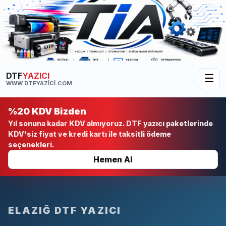
DTF
YAZICI
☰
WWW.DTFYAZICI.COM
%20 KDV Bizden
Yıl sonuna kadar KDV almıyoruz. DTF yazıcı paketlerinde
KDV'siz fiyat ve kredi kartı ile taksitli ödeme
seçenekleri.
Hemen Al
ELAZIĞ DTF YAZICI