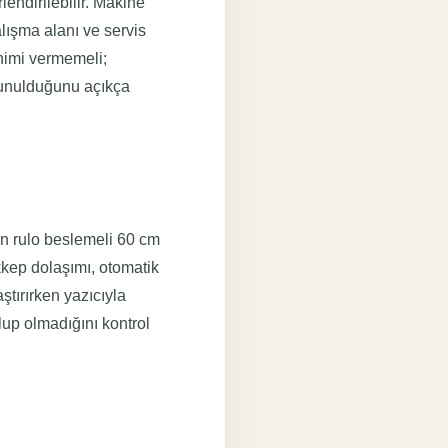
lendirilebilir. Makine
lışma alanı ve servis
enimi vermemeli;
 sunulduğunu açıkça
in rulo beslemeli 60 cm
ekkep dolaşımı, otomatik
aştırırken yazıcıyla
olup olmadığını kontrol