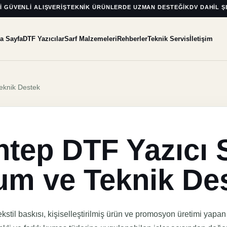
I GÜVENLI ALIŞVERIŞ
TEKNIK ÜRÜNLERDE UZMAN DESTEĞI
KDV DAHIL Ş
a Sayfa
DTF Yazıcılar
Sarf Malzemeleri
Rehberler
Teknik Servis
İletişim
eknik Destek
tep DTF Yazıcı S
um ve Teknik De
stil baskısı, kişiselleştirilmiş ürün ve promosyon üretimi yapan