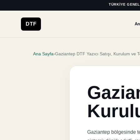
TÜRKIYE GENEL
DTF
An
Ana Sayfa
›
Gaziantep DTF Yazıcı Satışı, Kurulum ve T
Gazian
Kurul
Gaziantep bölgesinde tek