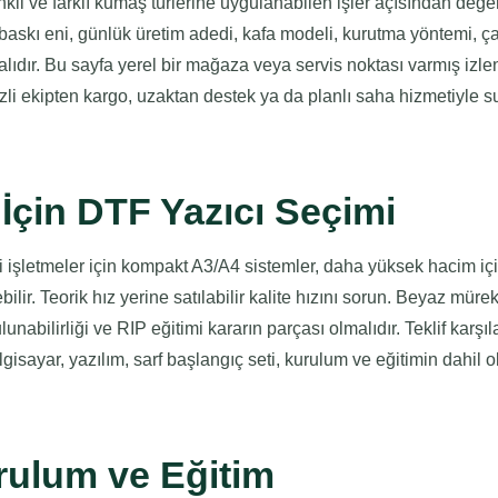
nkli ve farklı kumaş türlerine uygulanabilen işler açısından değer
baskı eni, günlük üretim adedi, kafa modeli, kurutma yöntemi, ça
nmalıdır. Bu sayfa yerel bir mağaza veya servis noktası varmış izl
zli ekipten kargo, uzaktan destek ya da planlı saha hizmetiyle
İçin DTF Yazıcı Seçimi
 işletmeler için kompakt A3/A4 sistemler, daha yüksek hacim iç
ilir. Teorik hız yerine satılabilir kalite hızını sorun. Beyaz mür
unabilirliği ve RIP eğitimi kararın parçası olmalıdır. Teklif karşıl
ilgisayar, yazılım, sarf başlangıç seti, kurulum ve eğitimin dahil 
rulum ve Eğitim