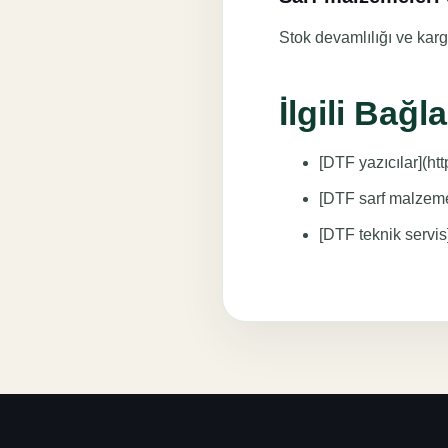
Stok devamlılığı ve kargo
İlgili Bağla
[DTF yazıcılar](htt
[DTF sarf malzemel
[DTF teknik servis