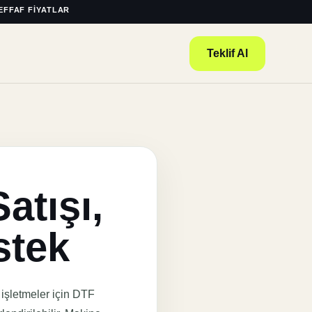
EFFAF FIYATLAR
Teklif Al
atışı,
stek
 işletmeler için DTF