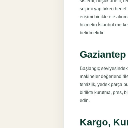
sistemi; düşük adetli, re
seçimi yapılırken hedef 
erişimi birlikte ele alı
hizmetin İstanbul merke
belirtmelidir.
Gaziantep 
Başlangıç seviyesindeki
makineler değerlendirileb
temizlik, yedek parça bul
birlikte kurutma, pres, b
edin.
Kargo, Ku