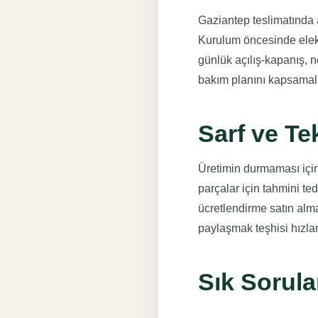
Gaziantep teslimatında a
Kurulum öncesinde elektr
günlük açılış-kapanış, n
bakım planını kapsamalı
Sarf ve Te
Üretimin durmaması için 
parçalar için tahmini te
ücretlendirme satın alma
paylaşmak teşhisi hızlan
Sık Sorula