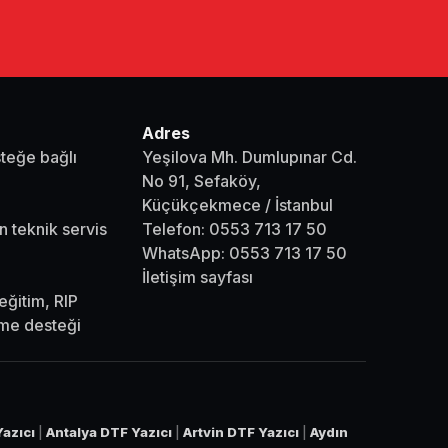
Adres
steğe bağlı
Yeşilova Mh. Dumlupınar Cd.
No 91, Sefaköy,
Küçükçekmece / İstanbul
n teknik servis
Telefon:
0553 713 17 50
WhatsApp:
0553 713 17 50
İletişim sayfası
eğitim, RIP
eme desteği
azıcı
|
Antalya DTF Yazıcı
|
Artvin DTF Yazıcı
|
Aydın