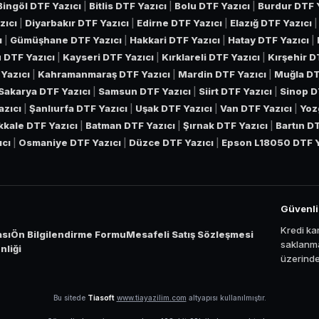
Bingöl DTF Yazıcı
|
Bitlis DTF Yazıcı
|
Bolu DTF Yazıcı
|
Burdur DTF 
zıcı
|
Diyarbakır DTF Yazıcı
|
Edirne DTF Yazıcı
|
Elazığ DTF Yazıcı
ı
|
Gümüşhane DTF Yazıcı
|
Hakkari DTF Yazıcı
|
Hatay DTF Yazıcı
|
 DTF Yazıcı
|
Kayseri DTF Yazıcı
|
Kırklareli DTF Yazıcı
|
Kırşehir D
Yazıcı
|
Kahramanmaraş DTF Yazıcı
|
Mardin DTF Yazıcı
|
Muğla DT
Sakarya DTF Yazıcı
|
Samsun DTF Yazıcı
|
Siirt DTF Yazıcı
|
Sinop D
azıcı
|
Şanlıurfa DTF Yazıcı
|
Uşak DTF Yazıcı
|
Van DTF Yazıcı
|
Yoz
ıkkale DTF Yazıcı
|
Batman DTF Yazıcı
|
Şırnak DTF Yazıcı
|
Bartın D
ıcı
|
Osmaniye DTF Yazıcı
|
Düzce DTF Yazıcı
|
Epson L18050 DTF Y
Güvenl
Kredi kar
ası
Ön Bilgilendirme Formu
Mesafeli Satış Sözleşmesi
saklanma
liği
üzerinden
Bu sitede
Tiasoft
www.tiayazilim.com
altyapısı kullanılmıştır.