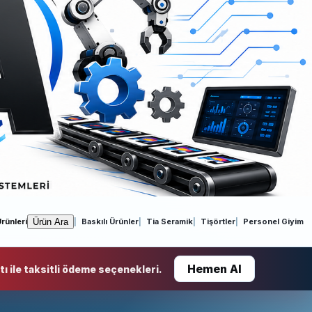
Ürün Ara
rünleri
Baskılı Ürünler
Tia Seramik
Tişörtler
Personel Giyim
Hemen Al
ı ile taksitli ödeme seçenekleri.