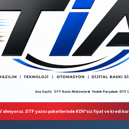
Ana Sayfa
DTF Baskı Makineleri
Yedek Parçalar
DTF Ü
 almıyoruz. DTF yazıcı paketlerinde KDV'siz fiyat ve kredi kart