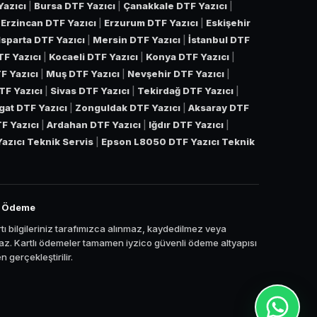
Yazıcı
|
Bursa DTF Yazıcı
|
Çanakkale DTF Yazıcı
|
|
Erzincan DTF Yazıcı
|
Erzurum DTF Yazıcı
|
Eskişehir
Isparta DTF Yazıcı
|
Mersin DTF Yazıcı
|
İstanbul DTF
TF Yazıcı
|
Kocaeli DTF Yazıcı
|
Konya DTF Yazıcı
|
F Yazıcı
|
Muş DTF Yazıcı
|
Nevşehir DTF Yazıcı
|
TF Yazıcı
|
Sivas DTF Yazıcı
|
Tekirdağ DTF Yazıcı
|
gat DTF Yazıcı
|
Zonguldak DTF Yazıcı
|
Aksaray DTF
TF Yazıcı
|
Ardahan DTF Yazıcı
|
Iğdır DTF Yazıcı
|
azıcı Teknik Servis
|
Epson L8050 DTF Yazıcı Teknik
i Ödeme
tı bilgileriniz tarafımızca alınmaz, kaydedilmez veya
z. Kartlı ödemeler tamamen iyzico güvenli ödeme altyapısı
 gerçekleştirilir.