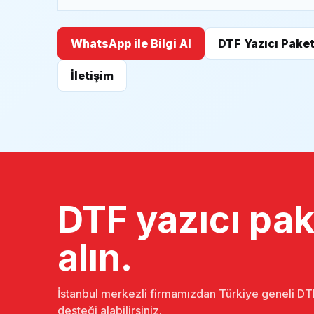
WhatsApp ile Bilgi Al
DTF Yazıcı Paket
İletişim
DTF yazıcı pake
alın.
İstanbul merkezli firmamızdan Türkiye geneli DTF
desteği alabilirsiniz.