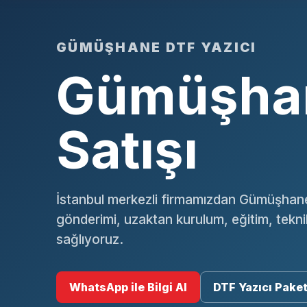
GÜMÜŞHANE DTF YAZICI
Gümüşhan
Satışı
İstanbul merkezli firmamızdan Gümüşhane
gönderimi, uzaktan kurulum, eğitim, tekn
sağlıyoruz.
WhatsApp ile Bilgi Al
DTF Yazıcı Paket