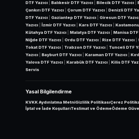
DTF Yazıcı
|
Balıkesir DTF Yazıcı
|
Bilecik DTF Yazıcı
|
Çankırı DTF Yazıcı
|
Çorum DTF Yazıcı
|
Denizli DTF Ya
DTF Yazıcı
|
Gaziantep DTF Yazıcı
|
Giresun DTF Yazıc
Yazıcı
|
İzmir DTF Yazıcı
|
Kars DTF Yazıcı
|
Kastamonu
Kütahya DTF Yazıcı
|
Malatya DTF Yazıcı
|
Manisa DTF 
Niğde DTF Yazıcı
|
Ordu DTF Yazıcı
|
Rize DTF Yazıcı
|
Tokat DTF Yazıcı
|
Trabzon DTF Yazıcı
|
Tunceli DTF Y
Yazıcı
|
Bayburt DTF Yazıcı
|
Karaman DTF Yazıcı
|
Kır
Yalova DTF Yazıcı
|
Karabük DTF Yazıcı
|
Kilis DTF Yaz
Servis
Yasal Bilgilendirme
KVKK Aydınlatma Metni
Gizlilik Politikası
Çerez Politik
İptal ve İade Koşulları
Teslimat ve Ödeme
Ödeme Güven