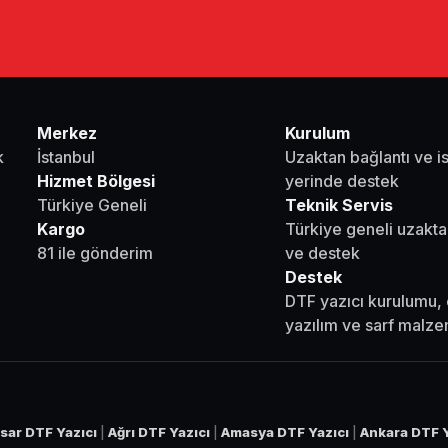
Merkez
Kurulum
k
İstanbul
Uzaktan bağlantı ve i
Hizmet Bölgesi
yerinde destek
Türkiye Geneli
Teknik Servis
Kargo
Türkiye geneli uzakta
81 ile gönderim
ve destek
Destek
DTF yazıcı kurulumu, 
yazılım ve sarf malz
sar DTF Yazıcı
|
Ağrı DTF Yazıcı
|
Amasya DTF Yazıcı
|
Ankara DTF Y