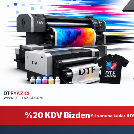
DTF
YAZICI
WWW.DTFYAZICI.COM
%20 KDV Bizden
Yıl sonuna kadar KDV