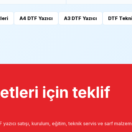
leri
A4 DTF Yazıcı
A3 DTF Yazıcı
DTF Tekni
tleri için teklif
 yazıcı satışı, kurulum, eğitim, teknik servis ve sarf malze