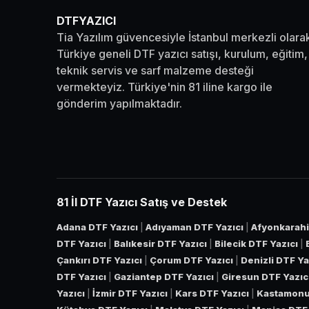
DTFYAZICI
Tia Yazılım güvencesiyle İstanbul merkezli olara
Türkiye geneli DTF yazıcı satışı, kurulum, eğitim,
teknik servis ve sarf malzeme desteği
vermekteyiz. Türkiye'nin 81 iline kargo ile
gönderim yapılmaktadır.
81 İl DTF Yazıcı Satış ve Destek
Adana DTF Yazıcı
|
Adıyaman DTF Yazıcı
|
Afyonkarahi
DTF Yazıcı
|
Balıkesir DTF Yazıcı
|
Bilecik DTF Yazıcı
|
Çankırı DTF Yazıcı
|
Çorum DTF Yazıcı
|
Denizli DTF Ya
DTF Yazıcı
|
Gaziantep DTF Yazıcı
|
Giresun DTF Yazıc
Yazıcı
|
İzmir DTF Yazıcı
|
Kars DTF Yazıcı
|
Kastamonu