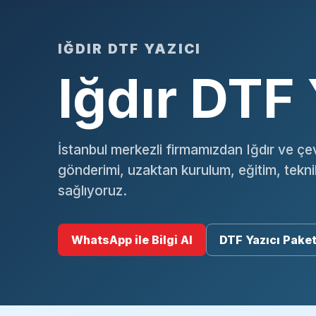
IĞDIR DTF YAZICI
Iğdır DTF 
İstanbul merkezli firmamızdan Iğdır ve çe
gönderimi, uzaktan kurulum, eğitim, tekn
sağlıyoruz.
WhatsApp ile Bilgi Al
DTF Yazıcı Paket