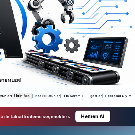
Ürün Ara
rünleri
Baskılı Ürünler
Tia Seramik
Tişörtler
Personel Giyim
Hemen Al
ı ile taksitli ödeme seçenekleri.