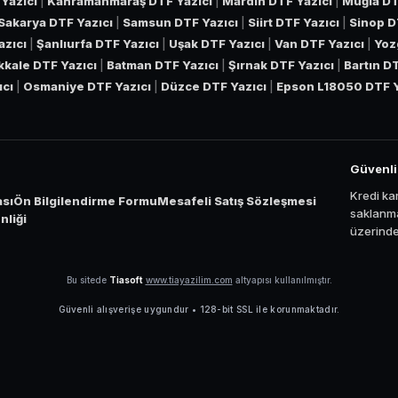
Yazıcı
|
Kahramanmaraş DTF Yazıcı
|
Mardin DTF Yazıcı
|
Muğla DT
Sakarya DTF Yazıcı
|
Samsun DTF Yazıcı
|
Siirt DTF Yazıcı
|
Sinop D
azıcı
|
Şanlıurfa DTF Yazıcı
|
Uşak DTF Yazıcı
|
Van DTF Yazıcı
|
Yoz
ıkkale DTF Yazıcı
|
Batman DTF Yazıcı
|
Şırnak DTF Yazıcı
|
Bartın D
ıcı
|
Osmaniye DTF Yazıcı
|
Düzce DTF Yazıcı
|
Epson L18050 DTF Y
Güvenl
Kredi kar
ası
Ön Bilgilendirme Formu
Mesafeli Satış Sözleşmesi
saklanma
liği
üzerinden
Bu sitede
Tiasoft
www.tiayazilim.com
altyapısı kullanılmıştır.
Güvenli alışverişe uygundur • 128-bit SSL ile korunmaktadır.