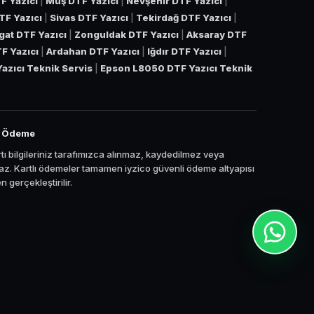
F Yazıcı
|
Muş DTF Yazıcı
|
Nevşehir DTF Yazıcı
|
TF Yazıcı
|
Sivas DTF Yazıcı
|
Tekirdağ DTF Yazıcı
|
gat DTF Yazıcı
|
Zonguldak DTF Yazıcı
|
Aksaray DTF
TF Yazıcı
|
Ardahan DTF Yazıcı
|
Iğdır DTF Yazıcı
|
azıcı Teknik Servis
|
Epson L8050 DTF Yazıcı Teknik
i Ödeme
tı bilgileriniz tarafımızca alınmaz, kaydedilmez veya
z. Kartlı ödemeler tamamen iyzico güvenli ödeme altyapısı
 gerçekleştirilir.