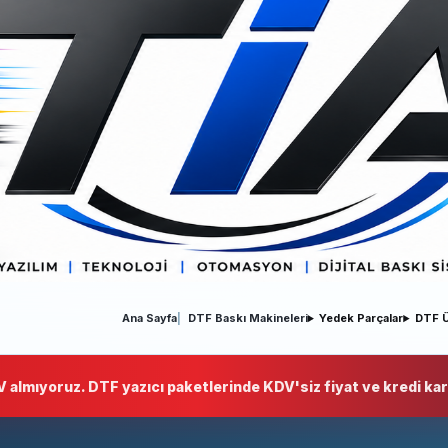
Ana Sayfa
DTF Baskı Makineleri
Yedek Parçalar
DTF Ü
 almıyoruz. DTF yazıcı paketlerinde KDV'siz fiyat ve kredi kart