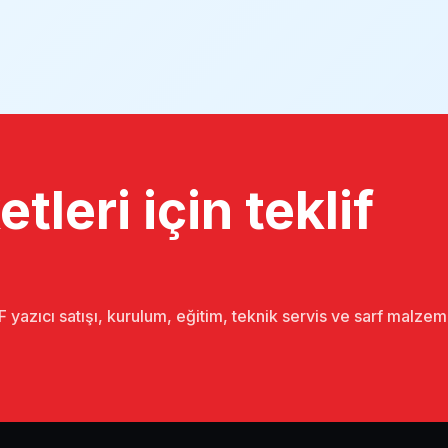
tleri için teklif
 yazıcı satışı, kurulum, eğitim, teknik servis ve sarf malze