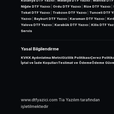
Kütahya DTF Yazıcı
|
Malatya DTF Yazıcı
|
Manisa DTF 
Niğde DTF Yazıcı
|
Ordu DTF Yazıcı
|
Rize DTF Yazıcı
|
Tokat DTF Yazıcı
|
Trabzon DTF Yazıcı
|
Tunceli DTF Y
Yazıcı
|
Bayburt DTF Yazıcı
|
Karaman DTF Yazıcı
|
Kır
Yalova DTF Yazıcı
|
Karabük DTF Yazıcı
|
Kilis DTF Yaz
Servis
Yasal Bilgilendirme
KVKK Aydınlatma Metni
Gizlilik Politikası
Çerez Politik
İptal ve İade Koşulları
Teslimat ve Ödeme
Ödeme Güven
www.dtfyazici.com Tia Yazılım tarafından
işletilmektedir
Sayaç:
1