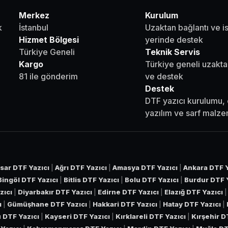
Merkez
Kurulum
k
İstanbul
Uzaktan bağlantı ve i
Hizmet Bölgesi
yerinde destek
Türkiye Geneli
Teknik Servis
Kargo
Türkiye geneli uzakta
81 ile gönderim
ve destek
Destek
DTF yazıcı kurulumu, 
yazılım ve sarf malz
sar DTF Yazıcı
|
Ağrı DTF Yazıcı
|
Amasya DTF Yazıcı
|
Ankara DTF Y
Bingöl DTF Yazıcı
|
Bitlis DTF Yazıcı
|
Bolu DTF Yazıcı
|
Burdur DTF 
zıcı
|
Diyarbakır DTF Yazıcı
|
Edirne DTF Yazıcı
|
Elazığ DTF Yazıcı
ı
|
Gümüşhane DTF Yazıcı
|
Hakkari DTF Yazıcı
|
Hatay DTF Yazıcı
|
 DTF Yazıcı
|
Kayseri DTF Yazıcı
|
Kırklareli DTF Yazıcı
|
Kırşehir D