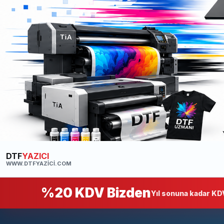
DTF
YAZICI
WWW.DTFYAZICI.COM
%20 KDV Bizden
Yıl sonuna kadar KDV