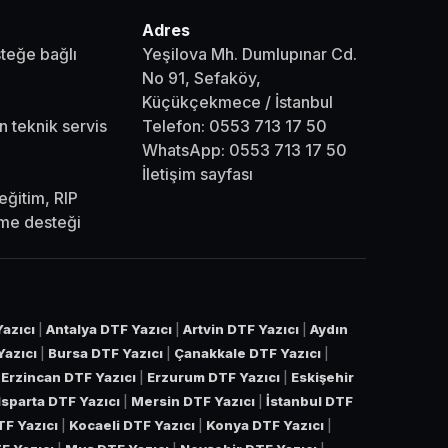
Adres
steğe bağlı
Yeşilova Mh. Dumlupınar Cd.
No 91, Sefaköy,
Küçükçekmece / İstanbul
n teknik servis
Telefon:
0553 713 17 50
WhatsApp:
0553 713 17 50
İletişim sayfası
eğitim, RIP
eme desteği
azıcı
|
Antalya DTF Yazıcı
|
Artvin DTF Yazıcı
|
Aydın
Yazıcı
|
Bursa DTF Yazıcı
|
Çanakkale DTF Yazıcı
|
|
Erzincan DTF Yazıcı
|
Erzurum DTF Yazıcı
|
Eskişehir
Isparta DTF Yazıcı
|
Mersin DTF Yazıcı
|
İstanbul DTF
TF Yazıcı
|
Kocaeli DTF Yazıcı
|
Konya DTF Yazıcı
|