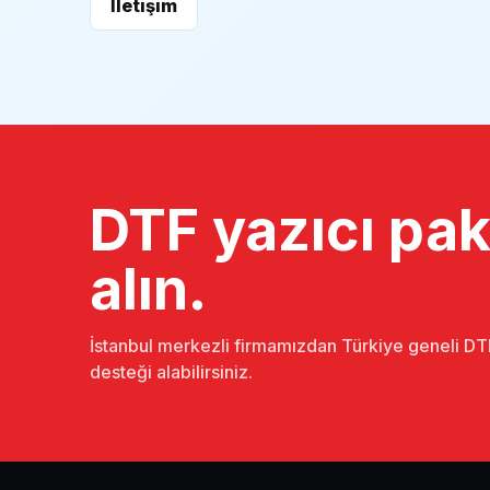
İletişim
DTF yazıcı pake
alın.
İstanbul merkezli firmamızdan Türkiye geneli DTF
desteği alabilirsiniz.