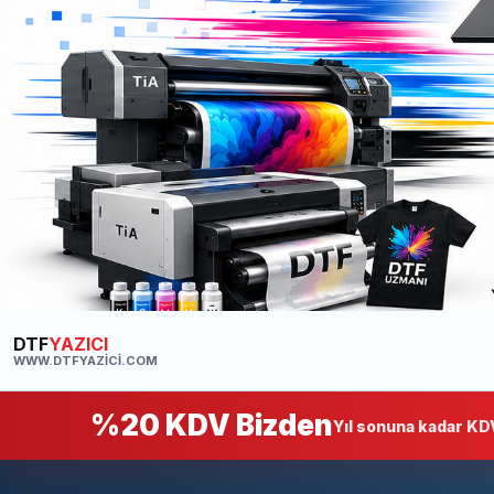
DTF
YAZICI
WWW.DTFYAZICI.COM
%20 KDV Bizden
Yıl sonuna kadar KDV