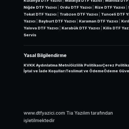
Kütahya DTF Yazıcı
|
Malatya DTF Yazıcı
|
Manisa DTF 
Niğde DTF Yazıcı
|
Ordu DTF Yazıcı
|
Rize DTF Yazıcı
|
Tokat DTF Yazıcı
|
Trabzon DTF Yazıcı
|
Tunceli DTF Y
Yazıcı
|
Bayburt DTF Yazıcı
|
Karaman DTF Yazıcı
|
Kır
Yalova DTF Yazıcı
|
Karabük DTF Yazıcı
|
Kilis DTF Yaz
Servis
Yasal Bilgilendirme
KVKK Aydınlatma Metni
Gizlilik Politikası
Çerez Politik
İptal ve İade Koşulları
Teslimat ve Ödeme
Ödeme Güven
www.dtfyazici.com Tia Yazılım tarafından
işletilmektedir
Sayaç:
1