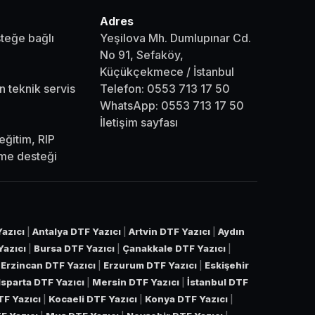
Adres
steğe bağlı
Yeşilova Mh. Dumlupınar Cd.
No 91, Sefaköy,
Küçükçekmece / İstanbul
n teknik servis
Telefon:
0553 713 17 50
WhatsApp:
0553 713 17 50
İletişim sayfası
eğitim, RIP
eme desteği
azıcı
|
Antalya DTF Yazıcı
|
Artvin DTF Yazıcı
|
Aydın
Yazıcı
|
Bursa DTF Yazıcı
|
Çanakkale DTF Yazıcı
|
|
Erzincan DTF Yazıcı
|
Erzurum DTF Yazıcı
|
Eskişehir
Isparta DTF Yazıcı
|
Mersin DTF Yazıcı
|
İstanbul DTF
TF Yazıcı
|
Kocaeli DTF Yazıcı
|
Konya DTF Yazıcı
|