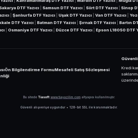
Yazıcı
|
Kahramanmaraş DTF Yazıcı
|
Mardin DTF Yazıcı
|
Muğla DT
Sakarya DTF Yazıcı
|
Samsun DTF Yazıcı
|
Siirt DTF Yazıcı
|
Sinop D
azıcı
|
Şanlıurfa DTF Yazıcı
|
Uşak DTF Yazıcı
|
Van DTF Yazıcı
|
Yoz
ıkkale DTF Yazıcı
|
Batman DTF Yazıcı
|
Şırnak DTF Yazıcı
|
Bartın D
ıcı
|
Osmaniye DTF Yazıcı
|
Düzce DTF Yazıcı
|
Epson L18050 DTF Y
Güvenl
Kredi kar
ası
Ön Bilgilendirme Formu
Mesafeli Satış Sözleşmesi
saklanma
liği
üzerinden
Bu sitede
Tiasoft
www.tiayazilim.com
altyapısı kullanılmıştır.
Güvenli alışverişe uygundur • 128-bit SSL ile korunmaktadır.