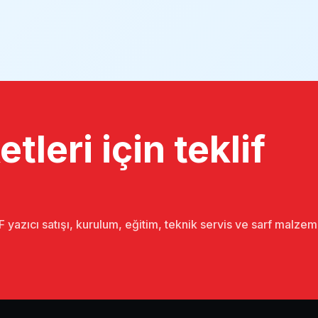
tleri için teklif
 yazıcı satışı, kurulum, eğitim, teknik servis ve sarf malze