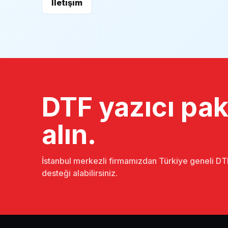
İletişim
DTF yazıcı pake
alın.
İstanbul merkezli firmamızdan Türkiye geneli DTF
desteği alabilirsiniz.