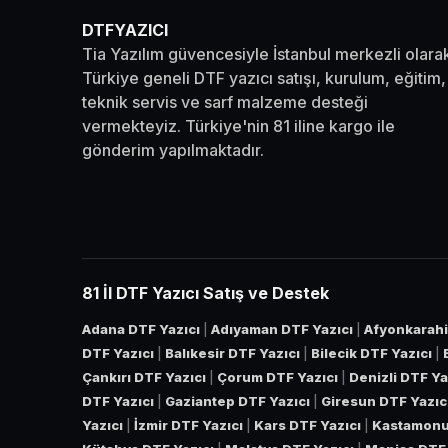
DTFYAZICI
Tia Yazılım güvencesiyle İstanbul merkezli olara
Türkiye geneli DTF yazıcı satışı, kurulum, eğitim,
teknik servis ve sarf malzeme desteği
vermekteyiz. Türkiye'nin 81 iline kargo ile
gönderim yapılmaktadır.
81 İl DTF Yazıcı Satış ve Destek
Adana DTF Yazıcı
|
Adıyaman DTF Yazıcı
|
Afyonkarahi
DTF Yazıcı
|
Balıkesir DTF Yazıcı
|
Bilecik DTF Yazıcı
|
Çankırı DTF Yazıcı
|
Çorum DTF Yazıcı
|
Denizli DTF Ya
DTF Yazıcı
|
Gaziantep DTF Yazıcı
|
Giresun DTF Yazıc
Yazıcı
|
İzmir DTF Yazıcı
|
Kars DTF Yazıcı
|
Kastamonu