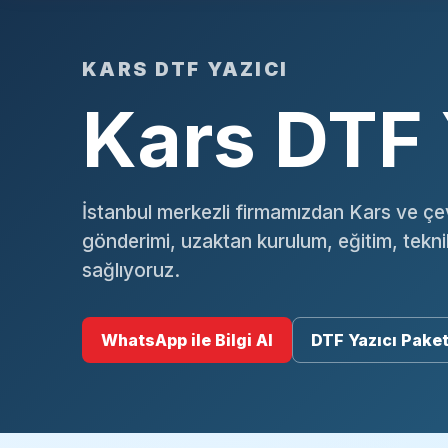
KARS DTF YAZICI
Kars DTF 
İstanbul merkezli firmamızdan Kars ve çev
gönderimi, uzaktan kurulum, eğitim, tekn
sağlıyoruz.
WhatsApp ile Bilgi Al
DTF Yazıcı Paket