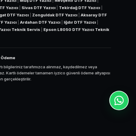
F Yazıcı
|
Muş DTF Yazıcı
|
Nevşehir DTF Yazıcı
|
TF Yazıcı
|
Sivas DTF Yazıcı
|
Tekirdağ DTF Yazıcı
|
gat DTF Yazıcı
|
Zonguldak DTF Yazıcı
|
Aksaray DTF
TF Yazıcı
|
Ardahan DTF Yazıcı
|
Iğdır DTF Yazıcı
|
azıcı Teknik Servis
|
Epson L8050 DTF Yazıcı Teknik
i Ödeme
tı bilgileriniz tarafımızca alınmaz, kaydedilmez veya
z. Kartlı ödemeler tamamen iyzico güvenli ödeme altyapısı
 gerçekleştirilir.