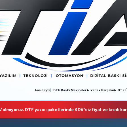
Ana Sayfa
DTF Baskı Makineleri
Yedek Parçalar
DTF Ü
 almıyoruz. DTF yazıcı paketlerinde KDV'siz fiyat ve kredi kart