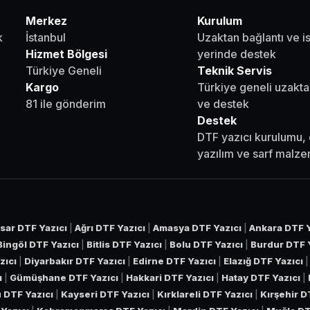
Merkez
Kurulum
k
İstanbul
Uzaktan bağlantı ve i
Hizmet Bölgesi
yerinde destek
Türkiye Geneli
Teknik Servis
Kargo
Türkiye geneli uzakta
81 ile gönderim
ve destek
Destek
DTF yazıcı kurulumu, 
yazılım ve sarf malz
sar DTF Yazıcı
|
Ağrı DTF Yazıcı
|
Amasya DTF Yazıcı
|
Ankara DTF Y
Bingöl DTF Yazıcı
|
Bitlis DTF Yazıcı
|
Bolu DTF Yazıcı
|
Burdur DTF 
zıcı
|
Diyarbakır DTF Yazıcı
|
Edirne DTF Yazıcı
|
Elazığ DTF Yazıcı
ı
|
Gümüşhane DTF Yazıcı
|
Hakkari DTF Yazıcı
|
Hatay DTF Yazıcı
|
 DTF Yazıcı
|
Kayseri DTF Yazıcı
|
Kırklareli DTF Yazıcı
|
Kırşehir D