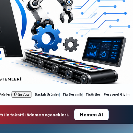
Ürün Ara
rünleri
Baskılı Ürünler
Tia Seramik
Tişörtler
Personel Giyim
Hemen Al
ı ile taksitli ödeme seçenekleri.