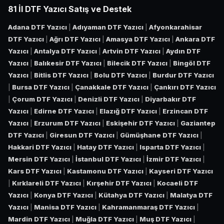
81 İl DTF Yazıcı Satış ve Destek
Adana DTF Yazıcı
|
Adıyaman DTF Yazıcı
|
Afyonkarahisar
DTF Yazıcı
|
Ağrı DTF Yazıcı
|
Amasya DTF Yazıcı
|
Ankara DTF
Yazıcı
|
Antalya DTF Yazıcı
|
Artvin DTF Yazıcı
|
Aydın DTF
Yazıcı
|
Balıkesir DTF Yazıcı
|
Bilecik DTF Yazıcı
|
Bingöl DTF
Yazıcı
|
Bitlis DTF Yazıcı
|
Bolu DTF Yazıcı
|
Burdur DTF Yazıcı
|
Bursa DTF Yazıcı
|
Çanakkale DTF Yazıcı
|
Çankırı DTF Yazıcı
|
Çorum DTF Yazıcı
|
Denizli DTF Yazıcı
|
Diyarbakır DTF
Yazıcı
|
Edirne DTF Yazıcı
|
Elazığ DTF Yazıcı
|
Erzincan DTF
Yazıcı
|
Erzurum DTF Yazıcı
|
Eskişehir DTF Yazıcı
|
Gaziantep
DTF Yazıcı
|
Giresun DTF Yazıcı
|
Gümüşhane DTF Yazıcı
|
Hakkari DTF Yazıcı
|
Hatay DTF Yazıcı
|
Isparta DTF Yazıcı
|
Mersin DTF Yazıcı
|
İstanbul DTF Yazıcı
|
İzmir DTF Yazıcı
|
Kars DTF Yazıcı
|
Kastamonu DTF Yazıcı
|
Kayseri DTF Yazıcı
|
Kırklareli DTF Yazıcı
|
Kırşehir DTF Yazıcı
|
Kocaeli DTF
Yazıcı
|
Konya DTF Yazıcı
|
Kütahya DTF Yazıcı
|
Malatya DTF
Yazıcı
|
Manisa DTF Yazıcı
|
Kahramanmaraş DTF Yazıcı
|
Mardin DTF Yazıcı
|
Muğla DTF Yazıcı
|
Muş DTF Yazıcı
|