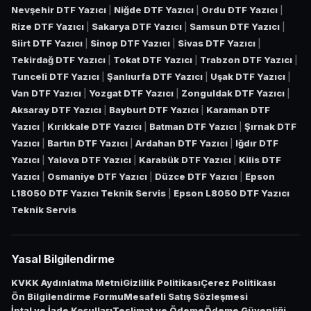
Nevşehir DTF Yazıcı
|
Niğde DTF Yazıcı
|
Ordu DTF Yazıcı
|
Rize DTF Yazıcı
|
Sakarya DTF Yazıcı
|
Samsun DTF Yazıcı
|
Siirt DTF Yazıcı
|
Sinop DTF Yazıcı
|
Sivas DTF Yazıcı
|
Tekirdağ DTF Yazıcı
|
Tokat DTF Yazıcı
|
Trabzon DTF Yazıcı
|
Tunceli DTF Yazıcı
|
Şanlıurfa DTF Yazıcı
|
Uşak DTF Yazıcı
|
Van DTF Yazıcı
|
Yozgat DTF Yazıcı
|
Zonguldak DTF Yazıcı
|
Aksaray DTF Yazıcı
|
Bayburt DTF Yazıcı
|
Karaman DTF
Yazıcı
|
Kırıkkale DTF Yazıcı
|
Batman DTF Yazıcı
|
Şırnak DTF
Yazıcı
|
Bartın DTF Yazıcı
|
Ardahan DTF Yazıcı
|
Iğdır DTF
Yazıcı
|
Yalova DTF Yazıcı
|
Karabük DTF Yazıcı
|
Kilis DTF
Yazıcı
|
Osmaniye DTF Yazıcı
|
Düzce DTF Yazıcı
|
Epson
L18050 DTF Yazıcı Teknik Servis
|
Epson L8050 DTF Yazıcı
Teknik Servis
Yasal Bilgilendirme
KVKK Aydınlatma Metni
Gizlilik Politikası
Çerez Politikası
Ön Bilgilendirme Formu
Mesafeli Satış Sözleşmesi
İptal ve İade Koşulları
Teslimat ve Ödeme
Ödeme Güvenliği