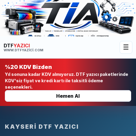
DTF
YAZICI
☰
WWW.DTFYAZICI.COM
%20 KDV Bizden
Yıl sonuna kadar KDV almıyoruz. DTF yazıcı paketlerinde
KDV'siz fiyat ve kredi kartı ile taksitli ödeme
seçenekleri.
Hemen Al
KAYSERI DTF YAZICI