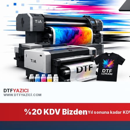
DTF
YAZICI
WWW.DTFYAZICI.COM
%20 KDV Bizden
Yıl sonuna kadar KDV