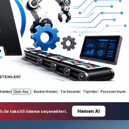
Ürün Ara
rünleri
Baskılı Ürünler
Tia Seramik
Tişörtler
Personel Giyim
Hemen Al
ı ile taksitli ödeme seçenekleri.