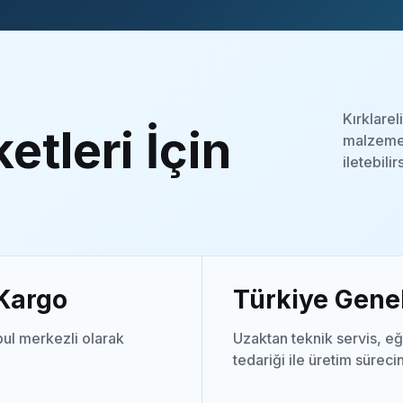
Kırklarel
etleri İçin
malzeme 
iletebilir
 Kargo
Türkiye Genel
ul merkezli olarak
Uzaktan teknik servis, eğ
tedariği ile üretim süreci