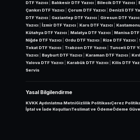
DTF Yazıcı
|
Balıkesir DTF Yazıcı
|
Bilecik DTF Yazıcı
|
Çankırı DTF Yazıcı
|
Çorum DTF Yazıcı
|
Denizli DTF Ya
DTF Yazıcı
|
Gaziantep DTF Yazıcı
|
Giresun DTF Yazıc
Yazıcı
|
İzmir DTF Yazıcı
|
Kars DTF Yazıcı
|
Kastamonu
Kütahya DTF Yazıcı
|
Malatya DTF Yazıcı
|
Manisa DTF 
Niğde DTF Yazıcı
|
Ordu DTF Yazıcı
|
Rize DTF Yazıcı
|
Tokat DTF Yazıcı
|
Trabzon DTF Yazıcı
|
Tunceli DTF Y
Yazıcı
|
Bayburt DTF Yazıcı
|
Karaman DTF Yazıcı
|
Kır
Yalova DTF Yazıcı
|
Karabük DTF Yazıcı
|
Kilis DTF Yaz
Servis
Yasal Bilgilendirme
KVKK Aydınlatma Metni
Gizlilik Politikası
Çerez Politik
İptal ve İade Koşulları
Teslimat ve Ödeme
Ödeme Güven