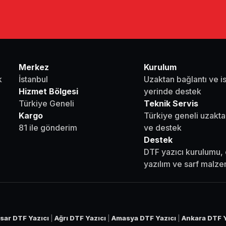
Merkez
Kurulum
k
İstanbul
Uzaktan bağlantı ve i
Hizmet Bölgesi
yerinde destek
Türkiye Geneli
Teknik Servis
Kargo
Türkiye geneli uzakta
81 ile gönderim
ve destek
Destek
DTF yazıcı kurulumu, 
yazılım ve sarf malz
sar DTF Yazıcı
|
Ağrı DTF Yazıcı
|
Amasya DTF Yazıcı
|
Ankara DTF Y