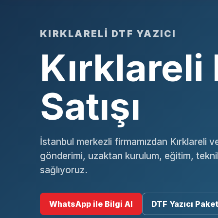
KIRKLARELI DTF YAZICI
Kırklareli
Satışı
İstanbul merkezli firmamızdan Kırklareli v
gönderimi, uzaktan kurulum, eğitim, tekn
sağlıyoruz.
WhatsApp ile Bilgi Al
DTF Yazıcı Paket