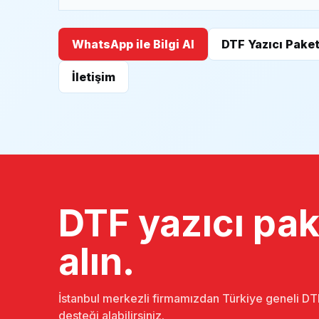
WhatsApp ile Bilgi Al
DTF Yazıcı Paket
İletişim
DTF yazıcı pake
alın.
İstanbul merkezli firmamızdan Türkiye geneli DTF
desteği alabilirsiniz.