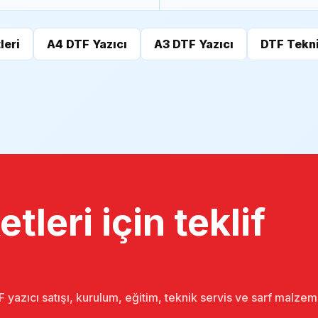
leri
A4 DTF Yazıcı
A3 DTF Yazıcı
DTF Tekni
tleri için teklif
 yazıcı satışı, kurulum, eğitim, teknik servis ve sarf malze