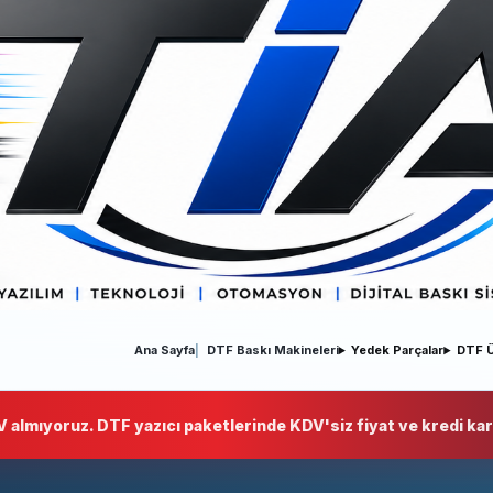
Ana Sayfa
DTF Baskı Makineleri
Yedek Parçalar
DTF Ü
 almıyoruz. DTF yazıcı paketlerinde KDV'siz fiyat ve kredi kart