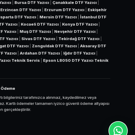
Yazıcı
|
Bursa DTF Yazıcı
|
Çanakkale DTF Yazıcı
|
|
Erzincan DTF Yazıcı
|
Erzurum DTF Yazıcı
|
Eskişehir
Isparta DTF Yazıcı
|
Mersin DTF Yazıcı
|
İstanbul DTF
TF Yazıcı
|
Kocaeli DTF Yazıcı
|
Konya DTF Yazıcı
|
F Yazıcı
|
Muş DTF Yazıcı
|
Nevşehir DTF Yazıcı
|
TF Yazıcı
|
Sivas DTF Yazıcı
|
Tekirdağ DTF Yazıcı
|
gat DTF Yazıcı
|
Zonguldak DTF Yazıcı
|
Aksaray DTF
TF Yazıcı
|
Ardahan DTF Yazıcı
|
Iğdır DTF Yazıcı
|
azıcı Teknik Servis
|
Epson L8050 DTF Yazıcı Teknik
i Ödeme
tı bilgileriniz tarafımızca alınmaz, kaydedilmez veya
z. Kartlı ödemeler tamamen iyzico güvenli ödeme altyapısı
 gerçekleştirilir.