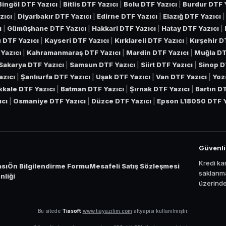
Bingöl DTF Yazıcı
|
Bitlis DTF Yazıcı
|
Bolu DTF Yazıcı
|
Burdur DTF 
zıcı
|
Diyarbakır DTF Yazıcı
|
Edirne DTF Yazıcı
|
Elazığ DTF Yazıcı
ı
|
Gümüşhane DTF Yazıcı
|
Hakkari DTF Yazıcı
|
Hatay DTF Yazıcı
|
 DTF Yazıcı
|
Kayseri DTF Yazıcı
|
Kırklareli DTF Yazıcı
|
Kırşehir D
Yazıcı
|
Kahramanmaraş DTF Yazıcı
|
Mardin DTF Yazıcı
|
Muğla DT
Sakarya DTF Yazıcı
|
Samsun DTF Yazıcı
|
Siirt DTF Yazıcı
|
Sinop D
azıcı
|
Şanlıurfa DTF Yazıcı
|
Uşak DTF Yazıcı
|
Van DTF Yazıcı
|
Yoz
ıkkale DTF Yazıcı
|
Batman DTF Yazıcı
|
Şırnak DTF Yazıcı
|
Bartın D
ıcı
|
Osmaniye DTF Yazıcı
|
Düzce DTF Yazıcı
|
Epson L18050 DTF Y
Güvenl
Kredi kar
ası
Ön Bilgilendirme Formu
Mesafeli Satış Sözleşmesi
saklanma
liği
üzerinden
Bu sitede
Tiasoft
www.tiayazilim.com
altyapısı kullanılmıştır.