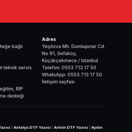
Adres
steğe bağlı
Yeşilova Mh. Dumlupınar Cd.
No 91, Sefaköy,
Küçükçekmece / İstanbul
n teknik servis
Telefon:
0553 713 17 50
WhatsApp:
0553 713 17 50
İletişim sayfası
eğitim, RIP
eme desteği
azıcı
|
Antalya DTF Yazıcı
|
Artvin DTF Yazıcı
|
Aydın