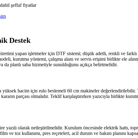
hil şeffaf fiyatlar
işim
ik Destek
retimi yapan işletmeler için DTF sistemi; düşük adetli, renkli ve farklı 
deli, kurutma yöntemi, çalışma alanı ve servis erişimi birlikte ele alın
a da planlı saha hizmetiyle sunulduğunu açıkça belirtmelidir.
yüksek hacim için rulo beslemeli 60 cm makineler değerlendirilebilir. T
ararın parçası olmalıdır. Teklif karşılaştırırken yazıcıyla birlikte kurut
e yazılı olarak netleştirilmelidir. Kurulum öncesinde elektrik hattı, top
film ve toz kullanımı, pres reçeteleri, acil durum ve bakım planını kapsa