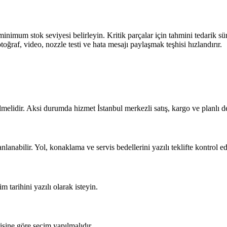
nimum stok seviyesi belirleyin. Kritik parçalar için tahmini tedarik sür
toğraf, video, nozzle testi ve hata mesajı paylaşmak teşhisi hızlandırır.
ilmelidir. Aksi durumda hizmet İstanbul merkezli satış, kargo ve planlı d
abilir. Yol, konaklama ve servis bedellerini yazılı teklifte kontrol ed
m tarihini yazılı olarak isteyin.
isine göre seçim yapılmalıdır.