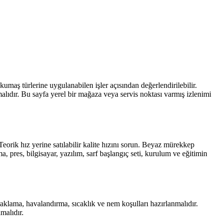
kumaş türlerine uygulanabilen işler açısından değerlendirilebilir.
malıdır. Bu sayfa yerel bir mağaza veya servis noktası varmış izlenimi
eorik hız yerine satılabilir kalite hızını sorun. Beyaz mürekkep
ma, pres, bilgisayar, yazılım, sarf başlangıç seti, kurulum ve eğitimin
raklama, havalandırma, sıcaklık ve nem koşulları hazırlanmalıdır.
malıdır.