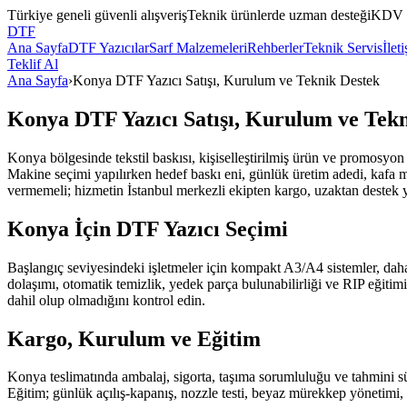
Türkiye geneli güvenli alışveriş
Teknik ürünlerde uzman desteği
KDV da
DTF
Ana Sayfa
DTF Yazıcılar
Sarf Malzemeleri
Rehberler
Teknik Servis
İlet
Teklif Al
Ana Sayfa
›
Konya DTF Yazıcı Satışı, Kurulum ve Teknik Destek
Konya DTF Yazıcı Satışı, Kurulum ve Tekn
Konya bölgesinde tekstil baskısı, kişiselleştirilmiş ürün ve promosyon ü
Makine seçimi yapılırken hedef baskı eni, günlük üretim adedi, kafa mo
vermemeli; hizmetin İstanbul merkezli ekipten kargo, uzaktan destek y
Konya İçin DTF Yazıcı Seçimi
Başlangıç seviyesindeki işletmeler için kompakt A3/A4 sistemler, daha 
dolaşımı, otomatik temizlik, yedek parça bulunabilirliği ve RIP eğitimi k
dahil olup olmadığını kontrol edin.
Kargo, Kurulum ve Eğitim
Konya teslimatında ambalaj, sigorta, taşıma sorumluluğu ve tahmini sür
Eğitim; günlük açılış-kapanış, nozzle testi, beyaz mürekkep yönetimi, 