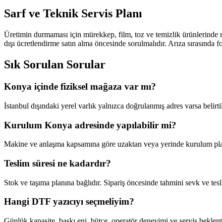
Sarf ve Teknik Servis Planı
Üretimin durmaması için mürekkep, film, toz ve temizlik ürünlerinde mi
dışı ücretlendirme satın alma öncesinde sorulmalıdır. Arıza sırasında fo
Sık Sorulan Sorular
Konya içinde fiziksel mağaza var mı?
İstanbul dışındaki yerel varlık yalnızca doğrulanmış adres varsa belirt
Kurulum Konya adresinde yapılabilir mi?
Makine ve anlaşma kapsamına göre uzaktan veya yerinde kurulum planlan
Teslim süresi ne kadardır?
Stok ve taşıma planına bağlıdır. Sipariş öncesinde tahmini sevk ve tesli
Hangi DTF yazıcıyı seçmeliyim?
Günlük kapasite, baskı eni, bütçe, operatör deneyimi ve servis beklent