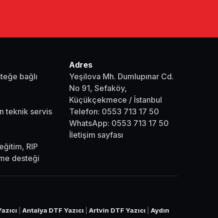
Adres
steğe bağlı
Yeşilova Mh. Dumlupınar Cd.
No 91, Sefaköy,
Küçükçekmece / İstanbul
n teknik servis
Telefon:
0553 713 17 50
WhatsApp:
0553 713 17 50
İletişim sayfası
eğitim, RIP
eme desteği
azıcı
|
Antalya DTF Yazıcı
|
Artvin DTF Yazıcı
|
Aydın