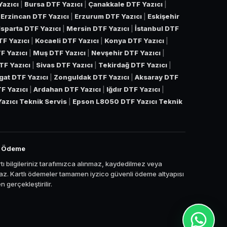
Yazıcı
|
Bursa DTF Yazıcı
|
Çanakkale DTF Yazıcı
|
|
Erzincan DTF Yazıcı
|
Erzurum DTF Yazıcı
|
Eskişehir
Isparta DTF Yazıcı
|
Mersin DTF Yazıcı
|
İstanbul DTF
TF Yazıcı
|
Kocaeli DTF Yazıcı
|
Konya DTF Yazıcı
|
F Yazıcı
|
Muş DTF Yazıcı
|
Nevşehir DTF Yazıcı
|
TF Yazıcı
|
Sivas DTF Yazıcı
|
Tekirdağ DTF Yazıcı
|
gat DTF Yazıcı
|
Zonguldak DTF Yazıcı
|
Aksaray DTF
TF Yazıcı
|
Ardahan DTF Yazıcı
|
Iğdır DTF Yazıcı
|
azıcı Teknik Servis
|
Epson L8050 DTF Yazıcı Teknik
i Ödeme
tı bilgileriniz tarafımızca alınmaz, kaydedilmez veya
z. Kartlı ödemeler tamamen iyzico güvenli ödeme altyapısı
 gerçekleştirilir.