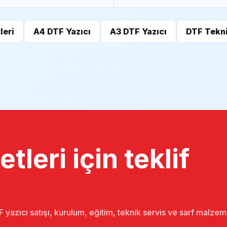
leri
A4 DTF Yazıcı
A3 DTF Yazıcı
DTF Tekni
tleri için teklif
 yazıcı satışı, kurulum, eğitim, teknik servis ve sarf malze