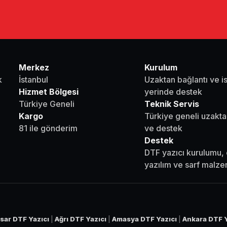
Merkez
Kurulum
k
İstanbul
Uzaktan bağlantı ve i
Hizmet Bölgesi
yerinde destek
Türkiye Geneli
Teknik Servis
Kargo
Türkiye geneli uzakta
81 ile gönderim
ve destek
Destek
DTF yazıcı kurulumu, 
yazılım ve sarf malz
sar DTF Yazıcı
|
Ağrı DTF Yazıcı
|
Amasya DTF Yazıcı
|
Ankara DTF Y