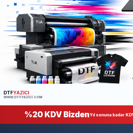
DTF
YAZICI
WWW.DTFYAZICI.COM
%20 KDV Bizden
Yıl sonuna kadar KDV