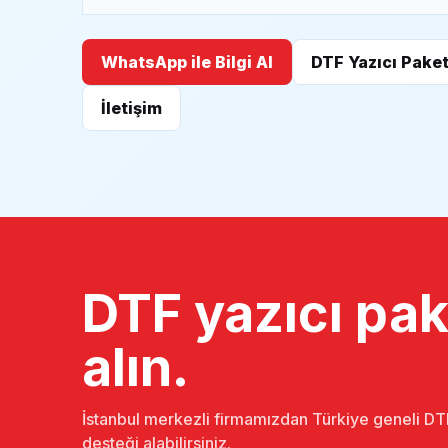
WhatsApp ile Bilgi Al
DTF Yazıcı Paket
İletişim
DTF yazıcı pake
alın.
İstanbul merkezli firmamızdan Türkiye geneli DTF
desteği alabilirsiniz.