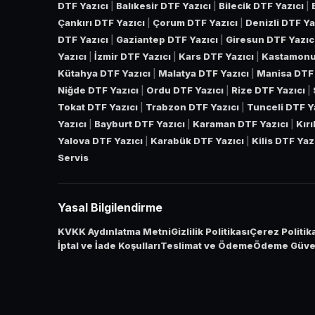
DTF Yazıcı
|
Balıkesir DTF Yazıcı
|
Bilecik DTF Yazıcı
|
Çankırı DTF Yazıcı
|
Çorum DTF Yazıcı
|
Denizli DTF Ya
DTF Yazıcı
|
Gaziantep DTF Yazıcı
|
Giresun DTF Yazıc
Yazıcı
|
İzmir DTF Yazıcı
|
Kars DTF Yazıcı
|
Kastamonu
Kütahya DTF Yazıcı
|
Malatya DTF Yazıcı
|
Manisa DTF 
Niğde DTF Yazıcı
|
Ordu DTF Yazıcı
|
Rize DTF Yazıcı
|
Tokat DTF Yazıcı
|
Trabzon DTF Yazıcı
|
Tunceli DTF Y
Yazıcı
|
Bayburt DTF Yazıcı
|
Karaman DTF Yazıcı
|
Kır
Yalova DTF Yazıcı
|
Karabük DTF Yazıcı
|
Kilis DTF Yaz
Servis
Yasal Bilgilendirme
KVKK Aydınlatma Metni
Gizlilik Politikası
Çerez Politik
İptal ve İade Koşulları
Teslimat ve Ödeme
Ödeme Güven