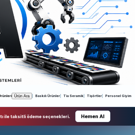
Ürün Ara
rünleri
Baskılı Ürünler
Tia Seramik
Tişörtler
Personel Giyim
Hemen Al
ı ile taksitli ödeme seçenekleri.