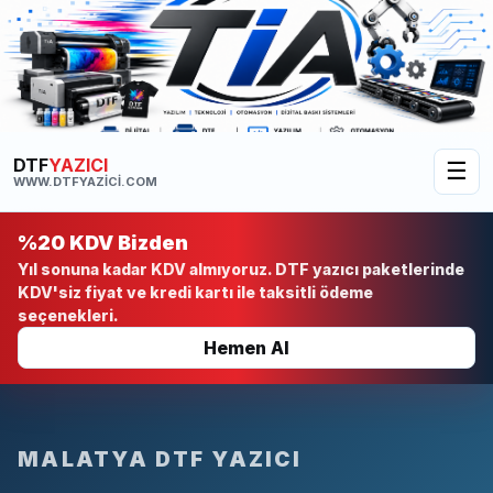
DTF
YAZICI
☰
WWW.DTFYAZICI.COM
%20 KDV Bizden
Yıl sonuna kadar KDV almıyoruz. DTF yazıcı paketlerinde
KDV'siz fiyat ve kredi kartı ile taksitli ödeme
seçenekleri.
Hemen Al
MALATYA DTF YAZICI