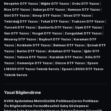
Nevşehir DTF Yazıcı
|
Niğde DTF Yazıcı
|
Ordu DTF Yazıcı
|
Rize DTF Yazıcı
|
Sakarya DTF Yazıcı
|
Samsun DTF Yazıcı
|
Siirt DTF Yazıcı
|
Sinop DTF Yazıcı
|
Sivas DTF Yazıcı
|
Tekirdağ DTF Yazıcı
|
Tokat DTF Yazıcı
|
Trabzon DTF Yazıcı
|
Tunceli DTF Yazıcı
|
Şanlıurfa DTF Yazıcı
|
Uşak DTF Yazıcı
|
Van DTF Yazıcı
|
Yozgat DTF Yazıcı
|
Zonguldak DTF Yazıcı
|
Aksaray DTF Yazıcı
|
Bayburt DTF Yazıcı
|
Karaman DTF
Yazıcı
|
Kırıkkale DTF Yazıcı
|
Batman DTF Yazıcı
|
Şırnak DTF
Yazıcı
|
Bartın DTF Yazıcı
|
Ardahan DTF Yazıcı
|
Iğdır DTF
Yazıcı
|
Yalova DTF Yazıcı
|
Karabük DTF Yazıcı
|
Kilis DTF
Yazıcı
|
Osmaniye DTF Yazıcı
|
Düzce DTF Yazıcı
|
Epson
L18050 DTF Yazıcı Teknik Servis
|
Epson L8050 DTF Yazıcı
Teknik Servis
Yasal Bilgilendirme
KVKK Aydınlatma Metni
Gizlilik Politikası
Çerez Politikası
Ön Bilgilendirme Formu
Mesafeli Satış Sözleşmesi
İptal ve İade Koşulları
Teslimat ve Ödeme
Ödeme Güvenliği