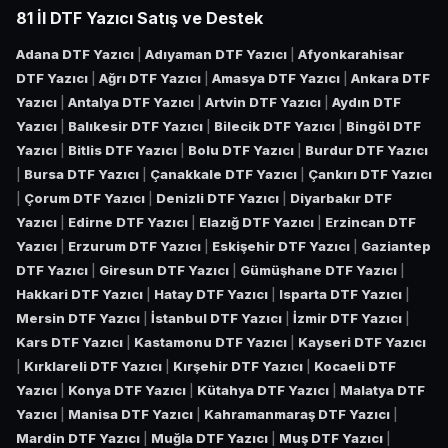
81 İl DTF Yazıcı Satış ve Destek
Adana DTF Yazıcı
|
Adıyaman DTF Yazıcı
|
Afyonkarahisar
DTF Yazıcı
|
Ağrı DTF Yazıcı
|
Amasya DTF Yazıcı
|
Ankara DTF
Yazıcı
|
Antalya DTF Yazıcı
|
Artvin DTF Yazıcı
|
Aydın DTF
Yazıcı
|
Balıkesir DTF Yazıcı
|
Bilecik DTF Yazıcı
|
Bingöl DTF
Yazıcı
|
Bitlis DTF Yazıcı
|
Bolu DTF Yazıcı
|
Burdur DTF Yazıcı
|
Bursa DTF Yazıcı
|
Çanakkale DTF Yazıcı
|
Çankırı DTF Yazıcı
|
Çorum DTF Yazıcı
|
Denizli DTF Yazıcı
|
Diyarbakır DTF
Yazıcı
|
Edirne DTF Yazıcı
|
Elazığ DTF Yazıcı
|
Erzincan DTF
Yazıcı
|
Erzurum DTF Yazıcı
|
Eskişehir DTF Yazıcı
|
Gaziantep
DTF Yazıcı
|
Giresun DTF Yazıcı
|
Gümüşhane DTF Yazıcı
|
Hakkari DTF Yazıcı
|
Hatay DTF Yazıcı
|
Isparta DTF Yazıcı
|
Mersin DTF Yazıcı
|
İstanbul DTF Yazıcı
|
İzmir DTF Yazıcı
|
Kars DTF Yazıcı
|
Kastamonu DTF Yazıcı
|
Kayseri DTF Yazıcı
|
Kırklareli DTF Yazıcı
|
Kırşehir DTF Yazıcı
|
Kocaeli DTF
Yazıcı
|
Konya DTF Yazıcı
|
Kütahya DTF Yazıcı
|
Malatya DTF
Yazıcı
|
Manisa DTF Yazıcı
|
Kahramanmaraş DTF Yazıcı
|
Mardin DTF Yazıcı
|
Muğla DTF Yazıcı
|
Muş DTF Yazıcı
|