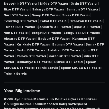
Nevşehir DTF Yazıcı
|
Niğde DTF Yazıcı
|
Ordu DTF Yazıcı
|
Rize DTF Yazıcı
|
Sakarya DTF Yazıcı
|
Samsun DTF Yazıcı
|
Siirt DTF Yazıcı
|
Sinop DTF Yazıcı
|
Sivas DTF Yazıcı
|
Tekirdağ DTF Yazıcı
|
Tokat DTF Yazıcı
|
Trabzon DTF Yazıcı
|
Tunceli DTF Yazıcı
|
Şanlıurfa DTF Yazıcı
|
Uşak DTF Yazıcı
|
Van DTF Yazıcı
|
Yozgat DTF Yazıcı
|
Zonguldak DTF Yazıcı
|
Aksaray DTF Yazıcı
|
Bayburt DTF Yazıcı
|
Karaman DTF
Yazıcı
|
Kırıkkale DTF Yazıcı
|
Batman DTF Yazıcı
|
Şırnak DTF
Yazıcı
|
Bartın DTF Yazıcı
|
Ardahan DTF Yazıcı
|
Iğdır DTF
Yazıcı
|
Yalova DTF Yazıcı
|
Karabük DTF Yazıcı
|
Kilis DTF
Yazıcı
|
Osmaniye DTF Yazıcı
|
Düzce DTF Yazıcı
|
Epson
L18050 DTF Yazıcı Teknik Servis
|
Epson L8050 DTF Yazıcı
Teknik Servis
Yasal Bilgilendirme
KVKK Aydınlatma Metni
Gizlilik Politikası
Çerez Politikası
Ön Bilgilendirme Formu
Mesafeli Satış Sözleşmesi
İptal ve İade Koşulları
Teslimat ve Ödeme
Ödeme Güvenliği