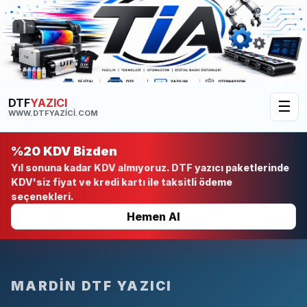
DTF
YAZICI
☰
WWW.DTFYAZICI.COM
%20 KDV Bizden
Yıl sonuna kadar KDV almıyoruz. DTF yazıcı paketlerinde
KDV'siz fiyat ve kredi kartı ile taksitli ödeme
seçenekleri.
Hemen Al
MARDIN DTF YAZICI