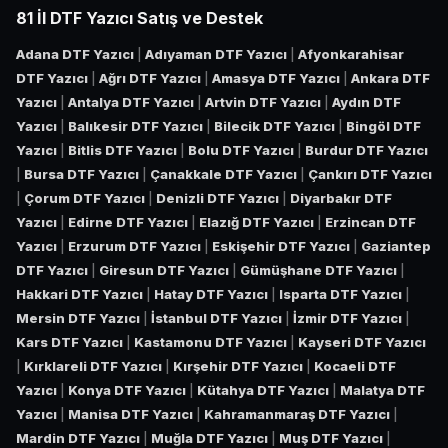
81 İl DTF Yazıcı Satış ve Destek
Adana DTF Yazıcı
|
Adıyaman DTF Yazıcı
|
Afyonkarahisar
DTF Yazıcı
|
Ağrı DTF Yazıcı
|
Amasya DTF Yazıcı
|
Ankara DTF
Yazıcı
|
Antalya DTF Yazıcı
|
Artvin DTF Yazıcı
|
Aydın DTF
Yazıcı
|
Balıkesir DTF Yazıcı
|
Bilecik DTF Yazıcı
|
Bingöl DTF
Yazıcı
|
Bitlis DTF Yazıcı
|
Bolu DTF Yazıcı
|
Burdur DTF Yazıcı
|
Bursa DTF Yazıcı
|
Çanakkale DTF Yazıcı
|
Çankırı DTF Yazıcı
|
Çorum DTF Yazıcı
|
Denizli DTF Yazıcı
|
Diyarbakır DTF
Yazıcı
|
Edirne DTF Yazıcı
|
Elazığ DTF Yazıcı
|
Erzincan DTF
Yazıcı
|
Erzurum DTF Yazıcı
|
Eskişehir DTF Yazıcı
|
Gaziantep
DTF Yazıcı
|
Giresun DTF Yazıcı
|
Gümüşhane DTF Yazıcı
|
Hakkari DTF Yazıcı
|
Hatay DTF Yazıcı
|
Isparta DTF Yazıcı
|
Mersin DTF Yazıcı
|
İstanbul DTF Yazıcı
|
İzmir DTF Yazıcı
|
Kars DTF Yazıcı
|
Kastamonu DTF Yazıcı
|
Kayseri DTF Yazıcı
|
Kırklareli DTF Yazıcı
|
Kırşehir DTF Yazıcı
|
Kocaeli DTF
Yazıcı
|
Konya DTF Yazıcı
|
Kütahya DTF Yazıcı
|
Malatya DTF
Yazıcı
|
Manisa DTF Yazıcı
|
Kahramanmaraş DTF Yazıcı
|
Mardin DTF Yazıcı
|
Muğla DTF Yazıcı
|
Muş DTF Yazıcı
|