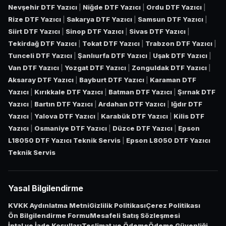
Nevşehir DTF Yazıcı
|
Niğde DTF Yazıcı
|
Ordu DTF Yazıcı
|
Rize DTF Yazıcı
|
Sakarya DTF Yazıcı
|
Samsun DTF Yazıcı
|
Siirt DTF Yazıcı
|
Sinop DTF Yazıcı
|
Sivas DTF Yazıcı
|
Tekirdağ DTF Yazıcı
|
Tokat DTF Yazıcı
|
Trabzon DTF Yazıcı
|
Tunceli DTF Yazıcı
|
Şanlıurfa DTF Yazıcı
|
Uşak DTF Yazıcı
|
Van DTF Yazıcı
|
Yozgat DTF Yazıcı
|
Zonguldak DTF Yazıcı
|
Aksaray DTF Yazıcı
|
Bayburt DTF Yazıcı
|
Karaman DTF
Yazıcı
|
Kırıkkale DTF Yazıcı
|
Batman DTF Yazıcı
|
Şırnak DTF
Yazıcı
|
Bartın DTF Yazıcı
|
Ardahan DTF Yazıcı
|
Iğdır DTF
Yazıcı
|
Yalova DTF Yazıcı
|
Karabük DTF Yazıcı
|
Kilis DTF
Yazıcı
|
Osmaniye DTF Yazıcı
|
Düzce DTF Yazıcı
|
Epson
L18050 DTF Yazıcı Teknik Servis
|
Epson L8050 DTF Yazıcı
Teknik Servis
Yasal Bilgilendirme
KVKK Aydınlatma Metni
Gizlilik Politikası
Çerez Politikası
Ön Bilgilendirme Formu
Mesafeli Satış Sözleşmesi
İptal ve İade Koşulları
Teslimat ve Ödeme
Ödeme Güvenliği