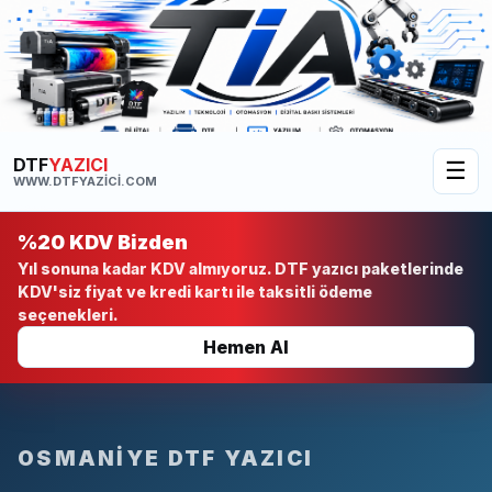
DTF
YAZICI
☰
WWW.DTFYAZICI.COM
%20 KDV Bizden
Yıl sonuna kadar KDV almıyoruz. DTF yazıcı paketlerinde
KDV'siz fiyat ve kredi kartı ile taksitli ödeme
seçenekleri.
Hemen Al
OSMANIYE DTF YAZICI