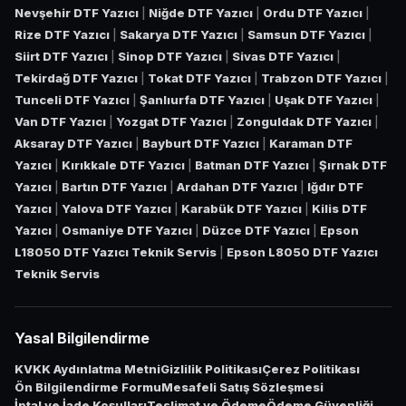
Nevşehir DTF Yazıcı
|
Niğde DTF Yazıcı
|
Ordu DTF Yazıcı
|
Rize DTF Yazıcı
|
Sakarya DTF Yazıcı
|
Samsun DTF Yazıcı
|
Siirt DTF Yazıcı
|
Sinop DTF Yazıcı
|
Sivas DTF Yazıcı
|
Tekirdağ DTF Yazıcı
|
Tokat DTF Yazıcı
|
Trabzon DTF Yazıcı
|
Tunceli DTF Yazıcı
|
Şanlıurfa DTF Yazıcı
|
Uşak DTF Yazıcı
|
Van DTF Yazıcı
|
Yozgat DTF Yazıcı
|
Zonguldak DTF Yazıcı
|
Aksaray DTF Yazıcı
|
Bayburt DTF Yazıcı
|
Karaman DTF
Yazıcı
|
Kırıkkale DTF Yazıcı
|
Batman DTF Yazıcı
|
Şırnak DTF
Yazıcı
|
Bartın DTF Yazıcı
|
Ardahan DTF Yazıcı
|
Iğdır DTF
Yazıcı
|
Yalova DTF Yazıcı
|
Karabük DTF Yazıcı
|
Kilis DTF
Yazıcı
|
Osmaniye DTF Yazıcı
|
Düzce DTF Yazıcı
|
Epson
L18050 DTF Yazıcı Teknik Servis
|
Epson L8050 DTF Yazıcı
Teknik Servis
Yasal Bilgilendirme
KVKK Aydınlatma Metni
Gizlilik Politikası
Çerez Politikası
Ön Bilgilendirme Formu
Mesafeli Satış Sözleşmesi
İptal ve İade Koşulları
Teslimat ve Ödeme
Ödeme Güvenliği