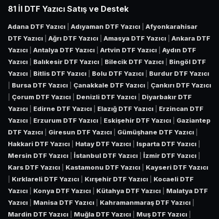
81 İl DTF Yazıcı Satış ve Destek
Adana DTF Yazıcı
|
Adıyaman DTF Yazıcı
|
Afyonkarahisar
DTF Yazıcı
|
Ağrı DTF Yazıcı
|
Amasya DTF Yazıcı
|
Ankara DTF
Yazıcı
|
Antalya DTF Yazıcı
|
Artvin DTF Yazıcı
|
Aydın DTF
Yazıcı
|
Balıkesir DTF Yazıcı
|
Bilecik DTF Yazıcı
|
Bingöl DTF
Yazıcı
|
Bitlis DTF Yazıcı
|
Bolu DTF Yazıcı
|
Burdur DTF Yazıcı
|
Bursa DTF Yazıcı
|
Çanakkale DTF Yazıcı
|
Çankırı DTF Yazıcı
|
Çorum DTF Yazıcı
|
Denizli DTF Yazıcı
|
Diyarbakır DTF
Yazıcı
|
Edirne DTF Yazıcı
|
Elazığ DTF Yazıcı
|
Erzincan DTF
Yazıcı
|
Erzurum DTF Yazıcı
|
Eskişehir DTF Yazıcı
|
Gaziantep
DTF Yazıcı
|
Giresun DTF Yazıcı
|
Gümüşhane DTF Yazıcı
|
Hakkari DTF Yazıcı
|
Hatay DTF Yazıcı
|
Isparta DTF Yazıcı
|
Mersin DTF Yazıcı
|
İstanbul DTF Yazıcı
|
İzmir DTF Yazıcı
|
Kars DTF Yazıcı
|
Kastamonu DTF Yazıcı
|
Kayseri DTF Yazıcı
|
Kırklareli DTF Yazıcı
|
Kırşehir DTF Yazıcı
|
Kocaeli DTF
Yazıcı
|
Konya DTF Yazıcı
|
Kütahya DTF Yazıcı
|
Malatya DTF
Yazıcı
|
Manisa DTF Yazıcı
|
Kahramanmaraş DTF Yazıcı
|
Mardin DTF Yazıcı
|
Muğla DTF Yazıcı
|
Muş DTF Yazıcı
|