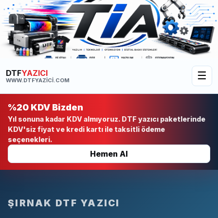
DTF
YAZICI
☰
WWW.DTFYAZICI.COM
%20 KDV Bizden
Yıl sonuna kadar KDV almıyoruz. DTF yazıcı paketlerinde
KDV'siz fiyat ve kredi kartı ile taksitli ödeme
seçenekleri.
Hemen Al
ŞIRNAK DTF YAZICI