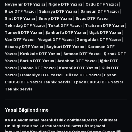
Nevşehir DTF Yazıcı
|
Niğde DTF Yazıcı
|
Ordu DTF Yazıcı
|
Rize DTF Yazıcı
|
Sakarya DTF Yazıcı
|
Samsun DTF Yazıcı
|
Siirt DTF Yazıcı
|
Sinop DTF Yazıcı
|
Sivas DTF Yazıcı
|
Tekirdağ DTF Yazıcı
|
Tokat DTF Yazıcı
|
Trabzon DTF Yazıcı
|
Tunceli DTF Yazıcı
|
Şanlıurfa DTF Yazıcı
|
Uşak DTF Yazıcı
|
Van DTF Yazıcı
|
Yozgat DTF Yazıcı
|
Zonguldak DTF Yazıcı
|
Aksaray DTF Yazıcı
|
Bayburt DTF Yazıcı
|
Karaman DTF
Yazıcı
|
Kırıkkale DTF Yazıcı
|
Batman DTF Yazıcı
|
Şırnak DTF
Yazıcı
|
Bartın DTF Yazıcı
|
Ardahan DTF Yazıcı
|
Iğdır DTF
Yazıcı
|
Yalova DTF Yazıcı
|
Karabük DTF Yazıcı
|
Kilis DTF
Yazıcı
|
Osmaniye DTF Yazıcı
|
Düzce DTF Yazıcı
|
Epson
L18050 DTF Yazıcı Teknik Servis
|
Epson L8050 DTF Yazıcı
Teknik Servis
Yasal Bilgilendirme
KVKK Aydınlatma Metni
Gizlilik Politikası
Çerez Politikası
Ön Bilgilendirme Formu
Mesafeli Satış Sözleşmesi
İptal ve İade Koşulları
Teslimat ve Ödeme
Ödeme Güvenliği