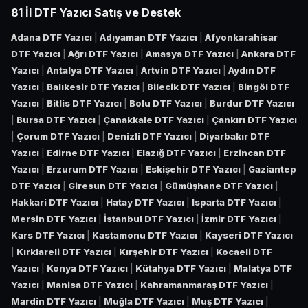
81 İl DTF Yazıcı Satış ve Destek
Adana DTF Yazıcı
|
Adıyaman DTF Yazıcı
|
Afyonkarahisar
DTF Yazıcı
|
Ağrı DTF Yazıcı
|
Amasya DTF Yazıcı
|
Ankara DTF
Yazıcı
|
Antalya DTF Yazıcı
|
Artvin DTF Yazıcı
|
Aydın DTF
Yazıcı
|
Balıkesir DTF Yazıcı
|
Bilecik DTF Yazıcı
|
Bingöl DTF
Yazıcı
|
Bitlis DTF Yazıcı
|
Bolu DTF Yazıcı
|
Burdur DTF Yazıcı
|
Bursa DTF Yazıcı
|
Çanakkale DTF Yazıcı
|
Çankırı DTF Yazıcı
|
Çorum DTF Yazıcı
|
Denizli DTF Yazıcı
|
Diyarbakır DTF
Yazıcı
|
Edirne DTF Yazıcı
|
Elazığ DTF Yazıcı
|
Erzincan DTF
Yazıcı
|
Erzurum DTF Yazıcı
|
Eskişehir DTF Yazıcı
|
Gaziantep
DTF Yazıcı
|
Giresun DTF Yazıcı
|
Gümüşhane DTF Yazıcı
|
Hakkari DTF Yazıcı
|
Hatay DTF Yazıcı
|
Isparta DTF Yazıcı
|
Mersin DTF Yazıcı
|
İstanbul DTF Yazıcı
|
İzmir DTF Yazıcı
|
Kars DTF Yazıcı
|
Kastamonu DTF Yazıcı
|
Kayseri DTF Yazıcı
|
Kırklareli DTF Yazıcı
|
Kırşehir DTF Yazıcı
|
Kocaeli DTF
Yazıcı
|
Konya DTF Yazıcı
|
Kütahya DTF Yazıcı
|
Malatya DTF
Yazıcı
|
Manisa DTF Yazıcı
|
Kahramanmaraş DTF Yazıcı
|
Mardin DTF Yazıcı
|
Muğla DTF Yazıcı
|
Muş DTF Yazıcı
|