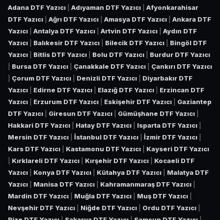
Adana DTF Yazıcı
|
Adıyaman DTF Yazıcı
|
Afyonkarahisar
DTF Yazıcı
|
Ağrı DTF Yazıcı
|
Amasya DTF Yazıcı
|
Ankara DTF
Yazıcı
|
Antalya DTF Yazıcı
|
Artvin DTF Yazıcı
|
Aydın DTF
Yazıcı
|
Balıkesir DTF Yazıcı
|
Bilecik DTF Yazıcı
|
Bingöl DTF
Yazıcı
|
Bitlis DTF Yazıcı
|
Bolu DTF Yazıcı
|
Burdur DTF Yazıcı
|
Bursa DTF Yazıcı
|
Çanakkale DTF Yazıcı
|
Çankırı DTF Yazıcı
|
Çorum DTF Yazıcı
|
Denizli DTF Yazıcı
|
Diyarbakır DTF
Yazıcı
|
Edirne DTF Yazıcı
|
Elazığ DTF Yazıcı
|
Erzincan DTF
Yazıcı
|
Erzurum DTF Yazıcı
|
Eskişehir DTF Yazıcı
|
Gaziantep
DTF Yazıcı
|
Giresun DTF Yazıcı
|
Gümüşhane DTF Yazıcı
|
Hakkari DTF Yazıcı
|
Hatay DTF Yazıcı
|
Isparta DTF Yazıcı
|
Mersin DTF Yazıcı
|
İstanbul DTF Yazıcı
|
İzmir DTF Yazıcı
|
Kars DTF Yazıcı
|
Kastamonu DTF Yazıcı
|
Kayseri DTF Yazıcı
|
Kırklareli DTF Yazıcı
|
Kırşehir DTF Yazıcı
|
Kocaeli DTF
Yazıcı
|
Konya DTF Yazıcı
|
Kütahya DTF Yazıcı
|
Malatya DTF
Yazıcı
|
Manisa DTF Yazıcı
|
Kahramanmaraş DTF Yazıcı
|
Mardin DTF Yazıcı
|
Muğla DTF Yazıcı
|
Muş DTF Yazıcı
|
Nevşehir DTF Yazıcı
|
Niğde DTF Yazıcı
|
Ordu DTF Yazıcı
|
Rize DTF Yazıcı
|
Sakarya DTF Yazıcı
|
Samsun DTF Yazıcı
|