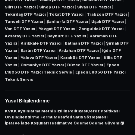
Siirt DTF Yazıcı
|
Sinop DTF Yazıcı
|
Sivas DTF Yazıcı
|
Tekirdağ DTF Yazıcı
|
Tokat DTF Yazıcı
|
Trabzon DTF Yazıcı
|
Tunceli DTF Yazıcı
|
Şanlıurfa DTF Yazıcı
|
Uşak DTF Yazıcı
|
Van DTF Yazıcı
|
Yozgat DTF Yazıcı
|
Zonguldak DTF Yazıcı
|
Aksaray DTF Yazıcı
|
Bayburt DTF Yazıcı
|
Karaman DTF
Yazıcı
|
Kırıkkale DTF Yazıcı
|
Batman DTF Yazıcı
|
Şırnak DTF
Yazıcı
|
Bartın DTF Yazıcı
|
Ardahan DTF Yazıcı
|
Iğdır DTF
Yazıcı
|
Yalova DTF Yazıcı
|
Karabük DTF Yazıcı
|
Kilis DTF
Yazıcı
|
Osmaniye DTF Yazıcı
|
Düzce DTF Yazıcı
|
Epson
L18050 DTF Yazıcı Teknik Servis
|
Epson L8050 DTF Yazıcı
Teknik Servis
Yasal Bilgilendirme
KVKK Aydınlatma Metni
Gizlilik Politikası
Çerez Politikası
Ön Bilgilendirme Formu
Mesafeli Satış Sözleşmesi
İptal ve İade Koşulları
Teslimat ve Ödeme
Ödeme Güvenliği