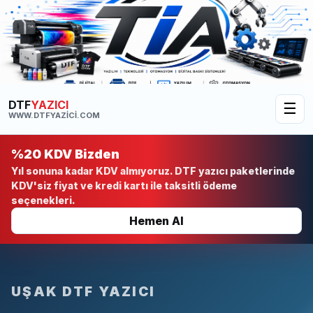
DTF
YAZICI
☰
WWW.DTFYAZICI.COM
%20 KDV Bizden
Yıl sonuna kadar KDV almıyoruz. DTF yazıcı paketlerinde
KDV'siz fiyat ve kredi kartı ile taksitli ödeme
seçenekleri.
Hemen Al
UŞAK DTF YAZICI