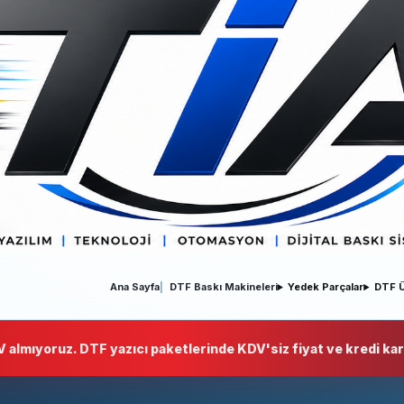
Ana Sayfa
DTF Baskı Makineleri
Yedek Parçalar
DTF Ü
 almıyoruz. DTF yazıcı paketlerinde KDV'siz fiyat ve kredi kart