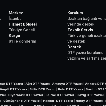
Merkez
Kurulum
k
İstanbul
Uzaktan bağlantı ve i
Hizmet Bölgesi
yerinde destek
Türkiye Geneli
Teknik Servis
Kargo
Türkiye geneli uzakta
81 ile gönderim
ve destek
Destek
DTF yazıcı kurulumu, 
yazılım ve sarf malz
sar DTF Yazıcı
|
Ağrı DTF Yazıcı
|
Amasya DTF Yazıcı
|
Ankara DTF Y
Bingöl DTF Yazıcı
|
Bitlis DTF Yazıcı
|
Bolu DTF Yazıcı
|
Burdur DTF 
zıcı
|
Diyarbakır DTF Yazıcı
|
Edirne DTF Yazıcı
|
Elazığ DTF Yazıcı
ı
|
Gümüşhane DTF Yazıcı
|
Hakkari DTF Yazıcı
|
Hatay DTF Yazıcı
|