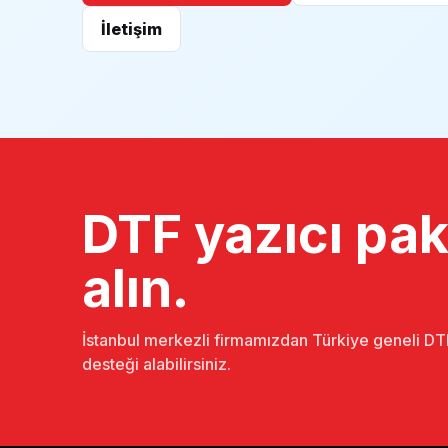
İletişim
DTF yazıcı pake
alın.
İstanbul merkezli firmamızdan Türkiye geneli DTF
desteği alabilirsiniz.