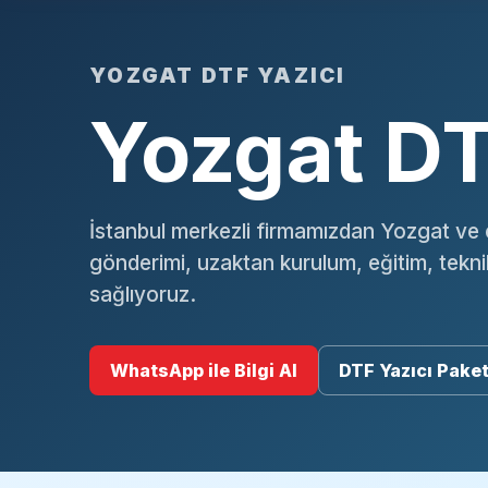
YOZGAT DTF YAZICI
Yozgat DT
İstanbul merkezli firmamızdan Yozgat ve 
gönderimi, uzaktan kurulum, eğitim, tekn
sağlıyoruz.
WhatsApp ile Bilgi Al
DTF Yazıcı Paket