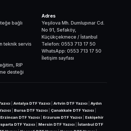
Adres
steğe bağlı
Yeşilova Mh. Dumlupınar Cd.
No 91, Sefaköy,
Küçükçekmece / İstanbul
n teknik servis
Telefon:
0553 713 17 50
WhatsApp:
0553 713 17 50
İletişim sayfası
eğitim, RIP
eme desteği
azıcı
|
Antalya DTF Yazıcı
|
Artvin DTF Yazıcı
|
Aydın
Yazıcı
|
Bursa DTF Yazıcı
|
Çanakkale DTF Yazıcı
|
|
Erzincan DTF Yazıcı
|
Erzurum DTF Yazıcı
|
Eskişehir
Isparta DTF Yazıcı
|
Mersin DTF Yazıcı
|
İstanbul DTF