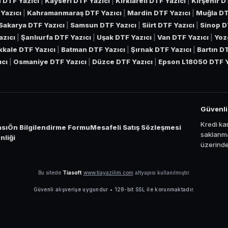
 DTF Yazıcı
|
Kayseri DTF Yazıcı
|
Kırklareli DTF Yazıcı
|
Kırşehir D
Yazıcı
|
Kahramanmaraş DTF Yazıcı
|
Mardin DTF Yazıcı
|
Muğla DT
Sakarya DTF Yazıcı
|
Samsun DTF Yazıcı
|
Siirt DTF Yazıcı
|
Sinop D
azıcı
|
Şanlıurfa DTF Yazıcı
|
Uşak DTF Yazıcı
|
Van DTF Yazıcı
|
Yoz
ıkkale DTF Yazıcı
|
Batman DTF Yazıcı
|
Şırnak DTF Yazıcı
|
Bartın D
ıcı
|
Osmaniye DTF Yazıcı
|
Düzce DTF Yazıcı
|
Epson L18050 DTF Y
Güvenl
Kredi kar
ası
Ön Bilgilendirme Formu
Mesafeli Satış Sözleşmesi
saklanma
liği
üzerinden
Bu sitede
Tiasoft
www.tiayazilim.com
altyapısı kullanılmıştır.
Güvenli alışverişe uygundur • 128-bit SSL ile korunmaktadır.