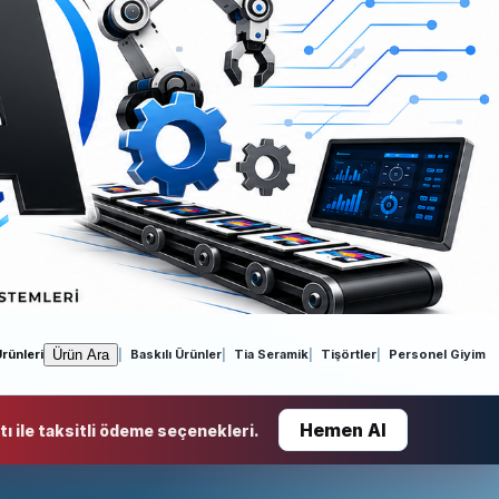
Ürün Ara
rünleri
Baskılı Ürünler
Tia Seramik
Tişörtler
Personel Giyim
Hemen Al
ı ile taksitli ödeme seçenekleri.