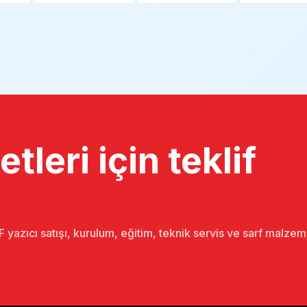
tleri için teklif
 yazıcı satışı, kurulum, eğitim, teknik servis ve sarf malze