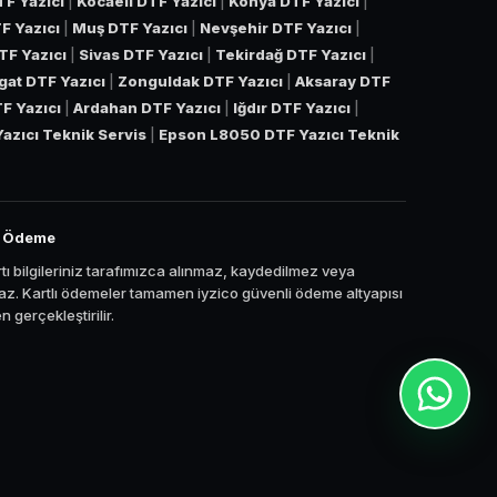
TF Yazıcı
|
Kocaeli DTF Yazıcı
|
Konya DTF Yazıcı
|
F Yazıcı
|
Muş DTF Yazıcı
|
Nevşehir DTF Yazıcı
|
TF Yazıcı
|
Sivas DTF Yazıcı
|
Tekirdağ DTF Yazıcı
|
gat DTF Yazıcı
|
Zonguldak DTF Yazıcı
|
Aksaray DTF
TF Yazıcı
|
Ardahan DTF Yazıcı
|
Iğdır DTF Yazıcı
|
azıcı Teknik Servis
|
Epson L8050 DTF Yazıcı Teknik
i Ödeme
tı bilgileriniz tarafımızca alınmaz, kaydedilmez veya
z. Kartlı ödemeler tamamen iyzico güvenli ödeme altyapısı
 gerçekleştirilir.