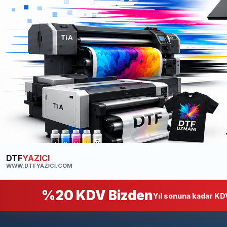
DTF
YAZICI
WWW.DTFYAZICI.COM
%20 KDV Bizden
Yıl sonuna kadar KDV