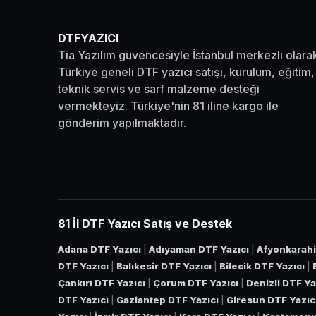
DTFYAZICI
Tia Yazılım güvencesiyle İstanbul merkezli olara
Türkiye geneli DTF yazıcı satışı, kurulum, eğitim,
teknik servis ve sarf malzeme desteği
vermekteyiz. Türkiye'nin 81 iline kargo ile
gönderim yapılmaktadır.
81 İl DTF Yazıcı Satış ve Destek
Adana DTF Yazıcı
|
Adıyaman DTF Yazıcı
|
Afyonkarahi
DTF Yazıcı
|
Balıkesir DTF Yazıcı
|
Bilecik DTF Yazıcı
|
Çankırı DTF Yazıcı
|
Çorum DTF Yazıcı
|
Denizli DTF Ya
DTF Yazıcı
|
Gaziantep DTF Yazıcı
|
Giresun DTF Yazıc