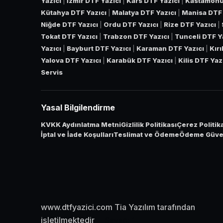
Yazıcı
|
İzmir DTF Yazıcı
|
Kars DTF Yazıcı
|
Kastamonu
Kütahya DTF Yazıcı
|
Malatya DTF Yazıcı
|
Manisa DTF 
Niğde DTF Yazıcı
|
Ordu DTF Yazıcı
|
Rize DTF Yazıcı
|
Tokat DTF Yazıcı
|
Trabzon DTF Yazıcı
|
Tunceli DTF Y
Yazıcı
|
Bayburt DTF Yazıcı
|
Karaman DTF Yazıcı
|
Kır
Yalova DTF Yazıcı
|
Karabük DTF Yazıcı
|
Kilis DTF Yaz
Servis
Yasal Bilgilendirme
KVKK Aydınlatma Metni
Gizlilik Politikası
Çerez Politik
İptal ve İade Koşulları
Teslimat ve Ödeme
Ödeme Güven
www.dtfyazici.com Tia Yazılım tarafından
işletilmektedir
Sayaç:
1